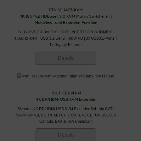
PTN SCU42T-KVM
4K 18G 4x2 HDBaseT 3.0 KVM Matrix Switcher mit
Multiview- und Extender-Funktion
IN: 1xUSB-C & 3xHDMI | OUT: 1xHDBT3.0 &1xHDMI2.0 |
4K60Hz 4:4:4 | USB 3.1 Gen2 + 60W PD | 3x USB3.1-Ports +
1x Gigabit-Ethernet
Details
HSL FICE11PH-M
4K DP/HDMI USB KVM Extender
Sicheres 4K DP/HDMI USB KVM Extender Set - via CAT |
NIAPP PP 4.0, CE, RCM, FCC class B, VCCI, TUV US, TUV
Canada, BAA & TAA Compliant
Details