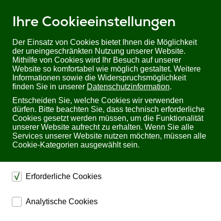
Ihre Cookieeinstellungen
Der Einsatz von Cookies bietet Ihnen die Möglichkeit
der uneingeschränkten Nutzung unserer Website.
Mithilfe von Cookies wird Ihr Besuch auf unserer
Sie befinden sich hier:
Startseite
Produkte
KVM
KVM Extender
Website so komfortabel wie möglich gestaltet. Weitere
Digitale KVM Extender
Informationen sowie die Widerspruchsmöglichkeit
finden Sie in unserer
Datenschutzinformation
.
Digitale KVM Extender für
Entscheiden Sie, welche Cookies wir verwenden
dürfen. Bitte beachten Sie, dass technisch erforderliche
professionelle Anwendungen
Cookies gesetzt werden müssen, um die Funktionalität
unserer Website aufrecht zu erhalten. Wenn Sie alle
Services unserer Website nutzen möchten, müssen alle
Seite 4 von 4
Cookie-Kategorien ausgewählt sein.
Erforderliche Cookies
dienen dem technischen einwandfreien Betrieb unserer
Analytische Cookies
Website.
ermöglichen eine Websiteanalyse, um das
Sichern die Stabilität der Website