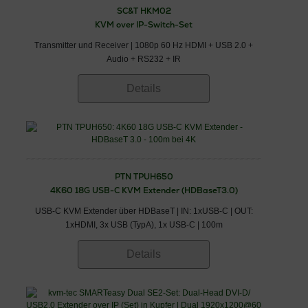
SC&T HKM02
KVM over IP-Switch-Set
Transmitter und Receiver | 1080p 60 Hz HDMI + USB 2.0 +
Audio + RS232 + IR
Details
PTN TPUH650
4K60 18G USB-C KVM Extender (HDBaseT3.0)
USB-C KVM Extender über HDBaseT | IN: 1xUSB-C | OUT:
1xHDMI, 3x USB (TypA), 1x USB-C | 100m
Details