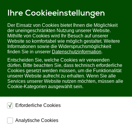
Ihre Cookieeinstellungen
Der Einsatz von Cookies bietet Ihnen die Möglichkeit
der uneingeschränkten Nutzung unserer Website.
Mithilfe von Cookies wird Ihr Besuch auf unserer
Sie befinden sich hier:
Startseite
Produkte
Kabel, Adapter & Hubs
Website so komfortabel wie möglich gestaltet. Weitere
USB Kabel
USB 3.0/ 3.1 Kabel
Informationen sowie die Widerspruchsmöglichkeit
finden Sie in unserer
Datenschutzinformation
.
USB 3.0/ 3.1 Kabel
Entscheiden Sie, welche Cookies wir verwenden
dürfen. Bitte beachten Sie, dass technisch erforderliche
Cookies gesetzt werden müssen, um die Funktionalität
unserer Website aufrecht zu erhalten. Wenn Sie alle
Services unserer Website nutzen möchten, müssen alle
Hersteller:
Cookie-Kategorien ausgewählt sein.
Hersteller auswählen
Erforderliche Cookies
dienen dem technischen einwandfreien Betrieb unserer
Analytische Cookies
Website.
ermöglichen eine Websiteanalyse, um das
Sichern die Stabilität der Website