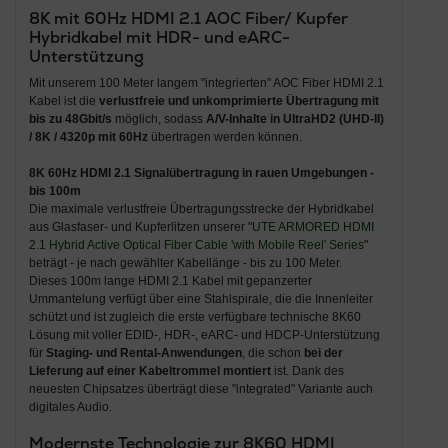
8K mit 60Hz HDMI 2.1 AOC Fiber/ Kupfer
Hybridkabel mit HDR- und eARC-
Unterstützung
Mit unserem 100 Meter langem "integrierten" AOC Fiber HDMI 2.1
Kabel ist die
verlustfreie und unkomprimierte Übertragung mit
bis zu 48Gbit/s
möglich, sodass
A/V-Inhalte in UltraHD2 (UHD-II)
/ 8K / 4320p mit 60Hz
übertragen werden können.
8K 60Hz HDMI 2.1 Signalübertragung in rauen Umgebungen -
bis 100m
Die maximale verlustfreie Übertragungsstrecke der Hybridkabel
aus Glasfaser- und Kupferlitzen unserer "
UTE ARMORED HDMI
2.1 Hybrid Active Optical Fiber Cable 'with Mobile Reel' Series
"
beträgt - je nach gewählter Kabellänge - bis zu 100 Meter.
Dieses 100m lange HDMI 2.1 Kabel mit gepanzerter
Ummantelung verfügt über eine Stahlspirale, die die Innenleiter
schützt und ist zugleich die erste verfügbare technische 8K60
Lösung mit voller EDID-, HDR-, eARC- und HDCP-Unterstützung
für
Staging- und Rental-Anwendungen
, die schon
bei der
Lieferung auf einer Kabeltrommel montiert
ist. Dank des
neuesten Chipsatzes überträgt diese "integrated" Variante auch
digitales Audio.
Modernste Technologie zur 8K60 HDMI