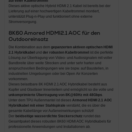
auf einer Kabeltrommel
Dieses aktive optische Hybrid HDMI 2.1 Kabel ist bereits bei der
Lieferung auf einer hochwertigen Kabeltrommel montiert,
unterstützt Plug-n-Play und funktioniert ohne externe
Stromversorgung.
8K60 Amored HDMI2.1 AOC für den
Outdooreinsatz
Die Kombination aus dem
gepanzerten aktiven optischen HDMI
2.1 Hybridkabel
und
der robusten Kabeltrommel
ist die perfekte
Lösung zur Übertragung von Video- und Audiosignalen mit voller
Bandbreite über weite Strecken und unter sehr harten und
anspruchsvollen Bedingungen wie sie bspw. auf Baustellen, in
industriellen Umgebungen oder bei Open Air Konzerten
vorkommen.
Dieses belastbare 8K HDMI 2.1 AOC Hybridkabel besteht aus
Kupfer und Glasfaser Innenleitern und ermöglicht so die volle und
unkomprimierte Übertragung von 8K@60Hz mit 48Gbps
.
Unter dem TPU Außenmantel ist dieses
Armored HDMI 2.1 AOC
Hybridkabel mit einer Stahlspirale
verstärkt, die es über die
gesamte Kabellänge vor Außeneinwirkungen schützt!
Der
beidseitige wasserdichte Steckerschutz
rundet das
Gesamtpaket dieses robusten 8K60 HDMI AOC Hybridkabels für
professionelle Anwendungen und Installationen ab.