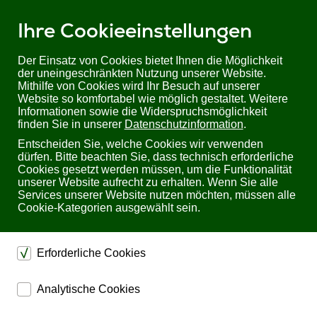
Ihre Cookieeinstellungen
Der Einsatz von Cookies bietet Ihnen die Möglichkeit
der uneingeschränkten Nutzung unserer Website.
Mithilfe von Cookies wird Ihr Besuch auf unserer
Sie befinden sich hier:
Startseite
Produkte
Kabel, Adapter & Hubs
Website so komfortabel wie möglich gestaltet. Weitere
Glasfaserkabel
Optische HDMI-Kabel
Informationen sowie die Widerspruchsmöglichkeit
Armored 8K Ultra High Speed HDMI2.1 AOC Fiber Optic Cable - 100.00m
finden Sie in unserer
Datenschutzinformation
.
auf Kabeltrommel
Entscheiden Sie, welche Cookies wir verwenden
dürfen. Bitte beachten Sie, dass technisch erforderliche
Armored 8K Ultra High Speed HDMI2.1 AOC Fiber
Cookies gesetzt werden müssen, um die Funktionalität
Optic Cable - 100.00m auf Kabeltrommel
unserer Website aufrecht zu erhalten. Wenn Sie alle
Services unserer Website nutzen möchten, müssen alle
Cookie-Kategorien ausgewählt sein.
Erforderliche Cookies
dienen dem technischen einwandfreien Betrieb unserer
Analytische Cookies
Website.
Bewertung: Noch nicht bewertet
ermöglichen eine Websiteanalyse, um das
Sichern die Stabilität der Website