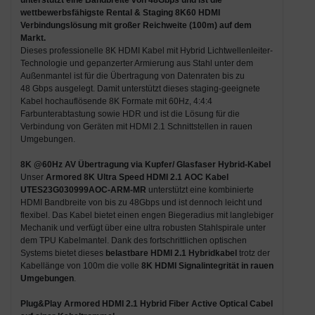
wettbewerbsfähigste
Rental & Staging 8K60 HDMI
Verbindungslösung mit großer Reichweite (100m)
auf dem
Markt.
Dieses professionelle 8K HDMI Kabel mit Hybrid Lichtwellenleiter-
Technologie und gepanzerter Armierung aus Stahl unter dem
Außenmantel ist für die Übertragung von Datenraten bis zu
48 Gbps ausgelegt. Damit unterstützt dieses staging-geeignete
Kabel hochauflösende 8K Formate mit 60Hz, 4:4:4
Farbunterabtastung sowie HDR und ist die Lösung für die
Verbindung von Geräten mit HDMI 2.1 Schnittstellen in rauen
Umgebungen.
8K @60Hz AV Übertragung via Kupfer/ Glasfaser Hybrid-Kabel
Unser
Armored 8K Ultra Speed HDMI 2.1 AOC Kabel
UTES23G030999AOC-ARM-MR
unterstützt eine kombinierte
HDMI Bandbreite von bis zu 48Gbps und ist dennoch leicht und
flexibel. Das Kabel bietet einen engen Biegeradius mit langlebiger
Mechanik und verfügt über eine ultra robusten Stahlspirale unter
dem TPU Kabelmantel. Dank des fortschrittlichen optischen
Systems bietet dieses
belastbare HDMI 2.1 Hybridkabel
trotz der
Kabellänge von 100m die volle
8K HDMI Signalintegrität in rauen
Umgebungen
.
Plug&Play Armored HDMI 2.1 Hybrid Fiber Active Optical Cabel