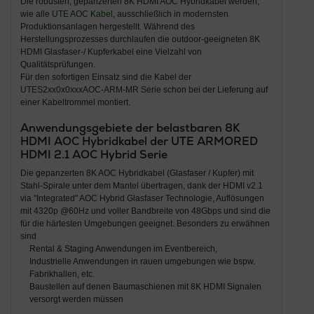
Die robusten, gepanzerten 8K HDMI AOC Hybridkabel werden,
wie alle
UTE AOC Kabel
, ausschließlich in modernsten
Produktionsanlagen hergestellt. Während des
Herstellungsprozesses durchlaufen die outdoor-geeigneten 8K
HDMI Glasfaser-/ Kupferkabel eine Vielzahl von
Qualitätsprüfungen.
Für den sofortigen Einsatz sind die Kabel der
UTES2xx0x0xxxAOC-ARM-MR Serie
schon bei der Lieferung auf
einer Kabeltrommel montiert.
Anwendungsgebiete der belastbaren 8K
HDMI AOC Hybridkabel der UTE
ARMORED
HDMI 2.1 AOC Hybrid
Serie
Die gepanzerten 8K AOC Hybridkabel (Glasfaser / Kupfer) mit
Stahl-Spirale unter dem Mantel übertragen, dank der HDMI v2.1
via "Integrated" AOC Hybrid Glasfaser Technologie, Auflösungen
mit 4320p @60Hz und voller Bandbreite von 48Gbps und sind die
für die härtesten Umgebungen geeignet. Besonders zu erwähnen
sind
Rental & Staging Anwendungen im Eventbereich,
Industrielle Anwendungen in rauen umgebungen wie bspw.
Fabrikhallen, etc.
Baustellen auf denen Baumaschienen mit 8K HDMI Signalen
versorgt werden müssen