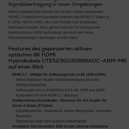
Signalübertragung in rauen Umgebungen
Mittels Hybridtechnik können mit diesem outdoor-geeigneten
HDMI2.1 Hybrid Anschlusskabel erstmals alle HDMI 2.1 Daten (z.
B. EDID, HDCP, eARC, etc.) vom Sender zum Empfänger
übertragen werden. Dazu gehört auch die 5V Leitung einer
herkömmlichen HDMI Verbindung, die nicht über reine
Glasfaserleitungen übertragen werden kann.
Features des gepanzerten aktiven
optischen 8K HDMI
Hybridkabels UTES23G030999AOC−ARM−MR
auf einen Blick
HDMI 2.1 - 48Gbps für Auflösungen bis zu 8K UHD-II 60Hz
Aktive Glasfaser / Kupfer Hybridübertragung mit voller
48Gbps Bandbreite
Auflösungen bis zu 8 K@60Hz 4:4:4 inkl. HDR und eARC
Kompatibel mit dem HDMI 2.1 Standard
Stahlarmiertes Hybridkabel - Glasfaser für A/V, Kupfer für
Strom & Daten, Ø 5,8mm
Hybridbauweise - Superleicht, kleiner Biegeradius, kompakte
Bauweise
Stahlspirale unter dem äußeren Kabelmantel
Vergoldete Steckkontakte, EMI-Schutz, niedrige Dämpfung