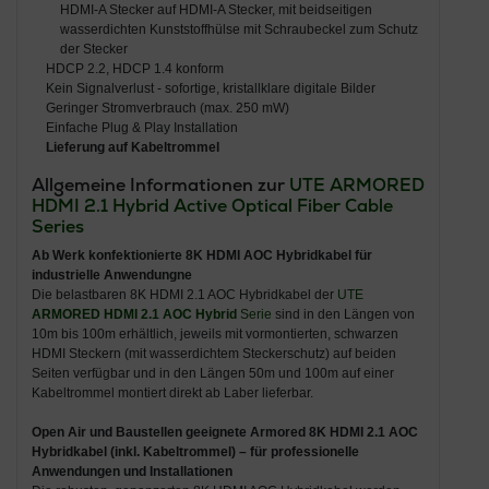
HDMI-A Stecker auf HDMI-A Stecker, mit beidseitigen
wasserdichten Kunststoffhülse mit Schraubeckel zum Schutz
der Stecker
HDCP 2.2, HDCP 1.4 konform
Kein Signalverlust - sofortige, kristallklare digitale Bilder
Geringer Stromverbrauch (max. 250 mW)
Einfache Plug & Play Installation
Lieferung auf Kabeltrommel
Allgemeine Informationen zur
UTE
ARMORED
HDMI 2.1 Hybrid Active Optical Fiber Cable
Series
Ab Werk konfektionierte 8K HDMI AOC Hybridkabel für
industrielle Anwendungne
Die belastbaren 8K HDMI 2.1 AOC Hybridkabel der
UTE
ARMORED HDMI 2.1 AOC Hybrid
Serie
sind in den Längen von
10m bis 100m erhältlich, jeweils mit vormontierten, schwarzen
HDMI Steckern (mit wasserdichtem Steckerschutz) auf beiden
Seiten verfügbar und in den Längen 50m und 100m auf einer
Kabeltrommel montiert direkt ab Laber lieferbar.
Open Air und Baustellen geeignete Armored 8K HDMI 2.1 AOC
Hybridkabel (inkl. Kabeltrommel) – für professionelle
Anwendungen und Installationen