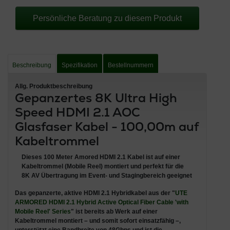
Persönliche Beratung zu diesem Produkt
Beschreibung
Spezifikation
Bestellnummern
Allg. Produktbeschreibung
Gepanzertes 8K Ultra High
Speed HDMI 2.1 AOC
Glasfaser Kabel - 100,00m auf
Kabeltrommel
Dieses 100 Meter Amored HDMI 2.1 Kabel ist auf einer
Kabeltrommel (Mobile Reel) montiert und perfekt für die
8K AV Übertragung im Event- und Stagingbereich geeignet
Das
gepanzerte, aktive HDMI 2.1 Hybridkabel
aus der "
UTE
ARMORED HDMI 2.1 Hybrid Active Optical Fiber Cable
'with
Mobile Reel' Series
" ist bereits ab Werk auf einer
Kabeltrommel montiert – und somit sofort einsatzfähig –,
unterstützt eine
Bandbreite von 48Gbps
und ist die