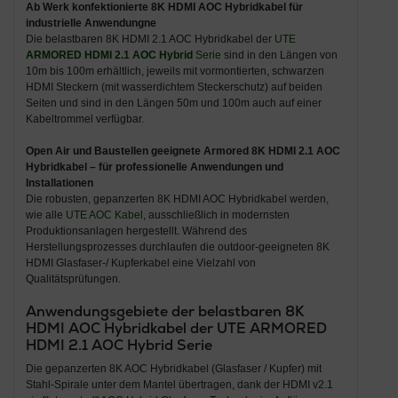
Ab Werk konfektionierte 8K HDMI AOC Hybridkabel für
industrielle Anwendungne
Die belastbaren 8K HDMI 2.1 AOC Hybridkabel der
UTE
ARMORED HDMI 2.1 AOC Hybrid
Serie
sind in den Längen von
10m bis 100m erhältlich, jeweils mit vormontierten, schwarzen
HDMI Steckern (mit wasserdichtem Steckerschutz) auf beiden
Seiten und sind in den Längen 50m und 100m auch auf einer
Kabeltrommel verfügbar.
Open Air und Baustellen geeignete Armored 8K HDMI 2.1 AOC
Hybridkabel – für professionelle Anwendungen und
Installationen
Die robusten, gepanzerten 8K HDMI AOC Hybridkabel werden,
wie alle
UTE AOC Kabel
, ausschließlich in modernsten
Produktionsanlagen hergestellt. Während des
Herstellungsprozesses durchlaufen die outdoor-geeigneten 8K
HDMI Glasfaser-/ Kupferkabel eine Vielzahl von
Qualitätsprüfungen.
Anwendungsgebiete der belastbaren 8K
HDMI AOC Hybridkabel der UTE
ARMORED
HDMI 2.1 AOC Hybrid
Serie
Die gepanzerten 8K AOC Hybridkabel (Glasfaser / Kupfer) mit
Stahl-Spirale unter dem Mantel übertragen, dank der HDMI v2.1