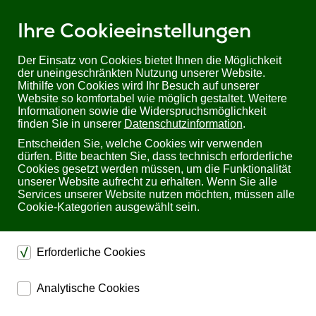
Ihre Cookieeinstellungen
Der Einsatz von Cookies bietet Ihnen die Möglichkeit
der uneingeschränkten Nutzung unserer Website.
Mithilfe von Cookies wird Ihr Besuch auf unserer
Sie befinden sich hier:
Startseite
Produkte
Kabel, Adapter & Hubs
Website so komfortabel wie möglich gestaltet. Weitere
Glasfaserkabel
Optische HDMI-Kabel
Informationen sowie die Widerspruchsmöglichkeit
Armored 8K Ultra High Speed HDMI2.1 AOC Fiber Optic Cable - 20.00m
finden Sie in unserer
Datenschutzinformation
.
Entscheiden Sie, welche Cookies wir verwenden
Armored 8K Ultra High Speed HDMI2.1 AOC Fiber
dürfen. Bitte beachten Sie, dass technisch erforderliche
Optic Cable - 20.00m
Cookies gesetzt werden müssen, um die Funktionalität
unserer Website aufrecht zu erhalten. Wenn Sie alle
Services unserer Website nutzen möchten, müssen alle
Cookie-Kategorien ausgewählt sein.
Erforderliche Cookies
dienen dem technischen einwandfreien Betrieb unserer
Analytische Cookies
Bewertung: Noch nicht bewertet
Website.
ermöglichen eine Websiteanalyse, um das
Sichern die Stabilität der Website