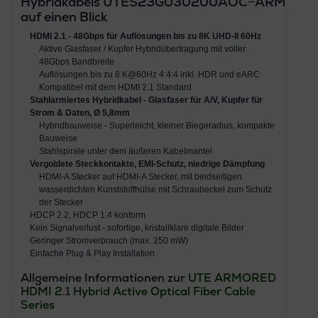
Hybridkabels UTES23G030200AOC−ARM
auf einen Blick
HDMI 2.1 - 48Gbps für Auflösungen bis zu 8K UHD-II 60Hz
Aktive Glasfaser / Kupfer Hybridübertragung mit voller
48Gbps Bandbreite
Auflösungen bis zu 8 K@60Hz 4:4:4 inkl. HDR und eARC
Kompatibel mit dem HDMI 2.1 Standard
Stahlarmiertes Hybridkabel - Glasfaser für A/V, Kupfer für
Strom & Daten, Ø 5,8mm
Hybridbauweise - Superleicht, kleiner Biegeradius, kompakte
Bauweise
Stahlspirale unter dem äußeren Kabelmantel
Vergoldete Steckkontakte, EMI-Schutz, niedrige Dämpfung
HDMI-A Stecker auf HDMI-A Stecker, mit beidseitigen
wasserdichten Kunststoffhülse mit Schraubeckel zum Schutz
der Stecker
HDCP 2.2, HDCP 1.4 konform
Kein Signalverlust - sofortige, kristallklare digitale Bilder
Geringer Stromverbrauch (max. 250 mW)
Einfache Plug & Play Installation
Allgemeine Informationen zur
UTE
ARMORED
HDMI 2.1 Hybrid Active Optical Fiber Cable
Series