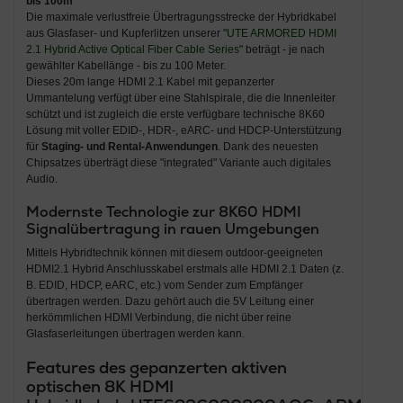
bis 100m
Die maximale verlustfreie Übertragungsstrecke der Hybridkabel
aus Glasfaser- und Kupferlitzen unserer "
UTE ARMORED HDMI
2.1 Hybrid Active Optical Fiber Cable Series
" beträgt - je nach
gewählter Kabellänge - bis zu 100 Meter.
Dieses 20m lange HDMI 2.1 Kabel mit gepanzerter
Ummantelung verfügt über eine Stahlspirale, die die Innenleiter
schützt und ist zugleich die erste verfügbare technische 8K60
Lösung mit voller EDID-, HDR-, eARC- und HDCP-Unterstützung
für
Staging- und Rental-Anwendungen
. Dank des neuesten
Chipsatzes überträgt diese "integrated" Variante auch digitales
Audio.
Modernste Technologie zur 8K60 HDMI
Signalübertragung in rauen Umgebungen
Mittels Hybridtechnik können mit diesem outdoor-geeigneten
HDMI2.1 Hybrid Anschlusskabel erstmals alle HDMI 2.1 Daten (z.
B. EDID, HDCP, eARC, etc.) vom Sender zum Empfänger
übertragen werden. Dazu gehört auch die 5V Leitung einer
herkömmlichen HDMI Verbindung, die nicht über reine
Glasfaserleitungen übertragen werden kann.
Features des gepanzerten aktiven
optischen 8K HDMI