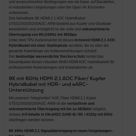
und anspruchsvollen Bedingungen wie sie bspw. auf Baustellen,
in industriellen Umgebungen oder bei Open Air Konzerten
vorkommen.
Das belastbare 8K HDMI 2.1 AOC Hybridkabel
UTES23G030200AOC-ARM besteht aus Kupfer und Glasfaser
Innenleitern und ermöglicht so die volle und
unkomprimierte
Übertragung von 8K@60Hz mit 48Gbps
.
Unter dem TPU Außenmantel ist dieses
Armored HDMI 2.1 AOC
Hybridkabel mit einer Stahlspirale
verstärkt, die es über die
gesamte Kabellänge vor Außeneinwirkungen schützt!
Der
beidseitige wasserdichte Steckerschutz
rundet das
Gesamtpaket dieses robusten 8K60 HDMI AOC Hybridkabels für
professionelle Anwendungen und Installationen ab.
8K mit 60Hz HDMI 2.1 AOC Fiber/ Kupfer
Hybridkabel mit HDR- und eARC-
Unterstützung
Mit unserem "integrierten" AOC Fiber HDMI 2.1 Kabel
UTES23G030200AOC-ARM ist die
verlustfreie und
unkomprimierte Übertragung mit bis zu 48Gbit/s
möglich,
sodass
A/V-Inhalte in UltraHD2 (UHD-II) / 8K / 4320p mit 60Hz
übertragen werden können.
8K 60Hz HDMI 2.1 Signalübertragung in rauen Umgebungen -