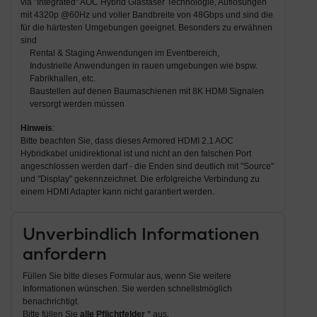
via "Integrated" AOC Hybrid Glasfaser Technologie, Auflösungen
mit 4320p @60Hz und voller Bandbreite von 48Gbps und sind die
für die härtesten Umgebungen geeignet. Besonders zu erwähnen
sind
Rental & Staging Anwendungen im Eventbereich,
Industrielle Anwendungen in rauen umgebungen wie bspw.
Fabrikhallen, etc.
Baustellen auf denen Baumaschienen mit 8K HDMI Signalen
versorgt werden müssen
Hinweis
:
Bitte beachten Sie, dass dieses Armored HDMI 2.1 AOC
Hybridkabel unidirektional ist und nicht an den falschen Port
angeschlossen werden darf - die Enden sind deutlich mit "Source"
und "Display" gekennzeichnet. Die erfolgreiche Verbindung zu
einem HDMI Adapter kann nicht garantiert werden.
Unverbindlich Informationen
anfordern
Füllen Sie bitte dieses Formular aus, wenn Sie weitere
Informationen wünschen. Sie werden schnellstmöglich
benachrichtigt.
Bitte füllen Sie
alle Pflichtfelder
* aus.