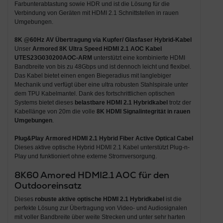
Farbunterabtastung sowie HDR und ist die Lösung für die
Verbindung von Geräten mit HDMI 2.1 Schnittstellen in rauen
Umgebungen.
8K @60Hz AV Übertragung via Kupfer/ Glasfaser Hybrid-Kabel
Unser
Armored 8K Ultra Speed HDMI 2.1 AOC Kabel
UTES23G030200AOC-ARM
unterstützt eine kombinierte HDMI
Bandbreite von bis zu 48Gbps und ist dennoch leicht und flexibel.
Das Kabel bietet einen engen Biegeradius mit langlebiger
Mechanik und verfügt über eine ultra robusten Stahlspirale unter
dem TPU Kabelmantel. Dank des fortschrittlichen optischen
Systems bietet dieses
belastbare HDMI 2.1 Hybridkabel
trotz der
Kabellänge von 20m die volle
8K HDMI Signalintegrität in rauen
Umgebungen
.
Plug&Play Armored HDMI 2.1 Hybrid Fiber Active Optical Cabel
Dieses aktive optische Hybrid HDMI 2.1 Kabel unterstützt Plug-n-
Play und funktioniert ohne externe Stromversorgung.
8K60 Amored HDMI2.1 AOC für den
Outdooreinsatz
Dieses
robuste aktive optische HDMI 2.1 Hybridkabel
ist die
perfekte Lösung zur Übertragung von Video- und Audiosignalen
mit voller Bandbreite über weite Strecken und unter sehr harten