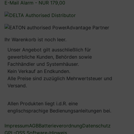
Im Zeitpunkt der Absendung der Nachricht
werden zudem folgende Daten gespeichert:
(1) Informationen über den Browsertyp und die
verwendete Version
Ihr Warenkorb ist noch leer.
(2) Das Betriebssystem des Nutzers
(3) Die IP-Adresse des Nutzers
Unser Angebot gilt ausschließlich für
(4) Datum und Uhrzeit der Registrierung
gewerbliche Kunden, Behörden sowie
(5) Webseite über die das Formular abgesendet
Fachhändler und Systemhäuser.
wurde
Kein Verkauf an Endkunden.
Für die Verarbeitung der Daten wird im Rahmen
Alle Preise sind zuzüglich Mehrwertsteuer und
des Absendevorgangs Ihre Einwilligung
Versand.
eingeholt und auf diese Datenschutzerklärung
verwiesen.
Allen Produkten liegt i.d.R. eine
Alternativ ist eine Kontaktaufnahme über die
englischsprachige Bedienungsanleitungen bei.
bereitgestellte E-Mail-Adresse möglich. In
diesem Fall werden die mit der E-Mail
Impressum
AGB
Batterieverordnung
Datenschutz
übermittelten personenbezogenen Daten des
GPL-OSS Software-Hinweis