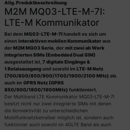
Allg. Produktbeschreibung
M2M MQ03-LTE-M-7I:
LTE-M Kommunikator
Bei dem
MQ03-LTE-M-7I
handelt es sich um
einen
interaktiven mobilen Kommunikator
aus
der
M2M MQ03 Serie
, der
mit zwei ab Werk
integrierten SIMs (Embedded Dual SIM)
ausgestattet ist,
7 digitale Eingänge &
1 Relaisausgang
und sowohl im
LTE-M Netz
(700/800/850/900/1700/1900/2100 MHz)
als
auch im
GPRS Netz (GPRS
850/900/1800/1900MHz)
funktioniert.
Der Multiband LTE Kommunikator MQ03-LTE-M-7I
besitzt nicht nur zwei integrierte SIMs mit denen
die Konnektivität zu unterschiedlichen
Mobilfunknetzbetreiber möglich ist, sondern auch
funktionier auch sowohl im 4GLTE Band als auch