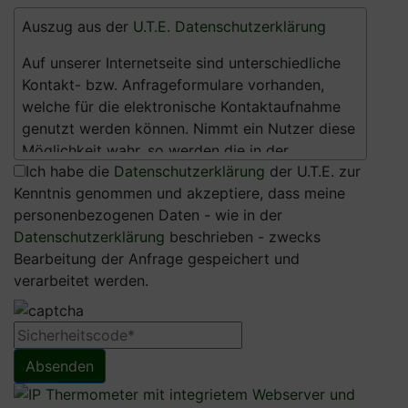
Auszug aus der
U.T.E. Datenschutzerklärung
Auf unserer Internetseite sind unterschiedliche
Kontakt- bzw. Anfrageformulare vorhanden,
welche für die elektronische Kontaktaufnahme
genutzt werden können. Nimmt ein Nutzer diese
Möglichkeit wahr, so werden die in der
Ich habe die
Datenschutzerklärung
der U.T.E. zur
Eingabemaske eingegeben Daten an uns
Kenntnis genommen und akzeptiere, dass meine
übermittelt und gespeichert. Diese Daten sind:
personenbezogenen Daten - wie in der
(1) Anrede
Datenschutzerklärung
beschrieben - zwecks
(2) Vorname (optional)
Bearbeitung der Anfrage gespeichert und
(3) Nachname
verarbeitet werden.
(4) Unternehmen (optional)
(5) Telefonnummer (optional)
(6) Faxnummer (optional)
(7) E-Mailadresse
Absenden
(8) Kundenart (Händler, Anwender, Installateur,
Planer)