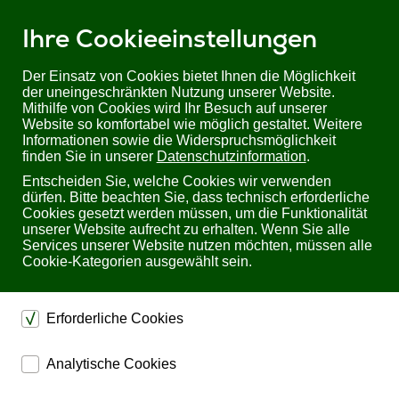
Ihre Cookieeinstellungen
Der Einsatz von Cookies bietet Ihnen die Möglichkeit
der uneingeschränkten Nutzung unserer Website.
Mithilfe von Cookies wird Ihr Besuch auf unserer
Sie befinden sich hier:
Startseite
Produkte
Website so komfortabel wie möglich gestaltet. Weitere
Industrial/ Schaltschrankbau
Relaistechnik
Überwachungsrelais
Informationen sowie die Widerspruchsmöglichkeit
Spannungsüberwachungsrelais: SUW-14 von Relmatic
finden Sie in unserer
Datenschutzinformation
.
Entscheiden Sie, welche Cookies wir verwenden
Spannungsüberwachungsrelais: SUW-14 von
dürfen. Bitte beachten Sie, dass technisch erforderliche
Relmatic
Cookies gesetzt werden müssen, um die Funktionalität
unserer Website aufrecht zu erhalten. Wenn Sie alle
Services unserer Website nutzen möchten, müssen alle
Cookie-Kategorien ausgewählt sein.
Erforderliche Cookies
dienen dem technischen einwandfreien Betrieb unserer
Analytische Cookies
Website.
ermöglichen eine Websiteanalyse, um das
Sichern die Stabilität der Website