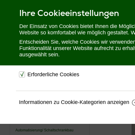
Ihre Cookieeinstellungen
Telefon: 02302 28 28 30
Der Einsatz von Cookies bietet Ihnen die Mögli
Website so komfortabel wie möglich gestaltet. 
Entscheiden Sie, welche Cookies wir verwenden 
Funktionalität unserer Website aufrecht zu erh
ausgewählt sein.
Erforderliche Cookies
Sie befinden sich hier:
Startseite
Produkte
Industrial/ Schaltsc
dienen dem technischen einwandfreien Betrieb unsere
Website.
USV
Informationen zu Cookie-Kategorien anzeigen
Sichern die Stabilität der Website
KVM
Speichern den Fortschritt Ihrer Bestellung
Videotechnik
Speichern Ihre Log-In Daten
Automatisierung/ Schaltschrankbau