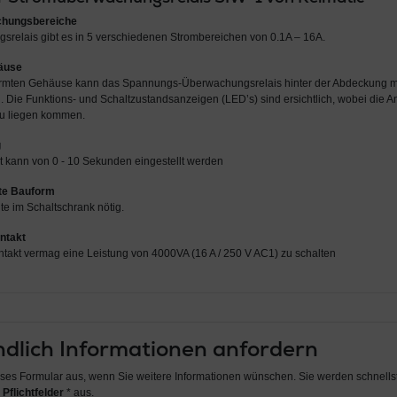
chungsbereiche
srelais gibt es in 5 verschiedenen Strombereichen von 0.1A – 16A.
äuse
rmten Gehäuse kann das Spannungs-Überwachungsrelais hinter der Abdeckung mi
en. Die Funktions- und Schaltzustandsanzeigen (LED’s) sind ersichtlich, wobei die A
u liegen kommen.
g
t kann von 0 - 10 Sekunden eingestellt werden
te Bauform
te im Schaltschrank nötig.
ntakt
takt vermag eine Leistung von 4000VA (16 A / 250 V AC1) zu schalten
dlich Informationen anfordern
ieses Formular aus, wenn Sie weitere Informationen wünschen. Sie werden schnellst
 Pflichtfelder
* aus.