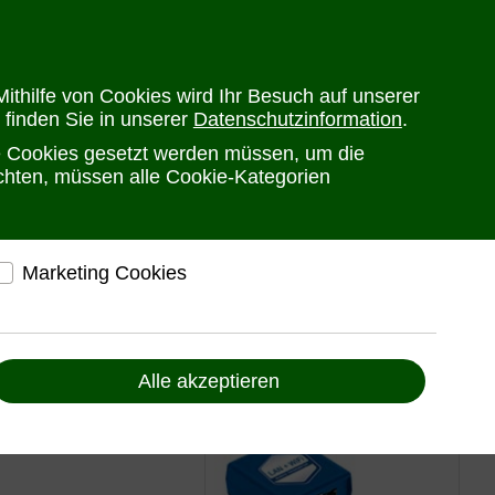
en
Versandkosten
Widerrufsrecht
Warenkorb
Newsletter
0
ithilfe von Cookies wird Ihr Besuch auf unserer
 finden Sie in unserer
Datenschutzinformation
.
he Cookies gesetzt werden müssen, um die
PRODUKTE
HERSTELLER
ANSPRECHPARTNER
öchten, müssen alle Cookie-Kategorien
Marketing Cookies
is: SIW-1 von Relmatic
elfen, Ihnen auf und außerhalb von www.ute.de
ndividuelle Angebote und Services anbieten zu
elais: SIW-
können
Alle akzeptieren
Liefern Anzeigen, die zu Ihren Interessen passen
Bereitstellung von individuellen und auf Sie
zugeschnittenen Angeboten, um Ihnen den
bestmöglichen Service anbieten zu können