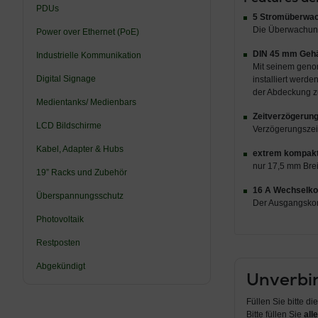
PDUs
5 Stromüberwa
Die Überwachung
Power over Ethernet (PoE)
DIN 45 mm Geh
Industrielle Kommunikation
Mit seinem geno
Digital Signage
installiert werd
der Abdeckung z
Medientanks/ Medienbars
Zeitverzögerun
LCD Bildschirme
Verzögerungszei
Kabel, Adapter & Hubs
extrem kompak
nur 17,5 mm Brei
19” Racks und Zubehör
16 A Wechselko
Überspannungsschutz
Der Ausgangskon
Photovoltaik
Restposten
Abgekündigt
Unverbin
Füllen Sie bitte d
Bitte füllen Sie
alle