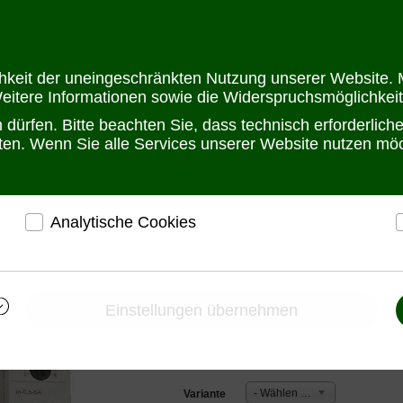
Öffnungszeit
chkeit der uneingeschränkten Nutzung unserer Website. M
Weitere Informationen sowie die Widerspruchsmöglichkeit
dürfen. Bitte beachten Sie, dass technisch erforderlic
alten. Wenn Sie alle Services unserer Website nutzen m
Analytische Cookies
hrankbau
Relaistechnik
Überwachungsrelais
Stromüberwachungsrela
r
ermöglichen eine Websiteanalyse, um das
h
Besucherverhalten kennenzulernen und die Website
i
Stromüberwachungsr
darauf abgestimmt zu gestalten
Einstellungen übernehmen
1 von Relmatic
Ermöglichen eine Verbesserung des
Nutzererlebnisses
Bewertung: Noch nicht bewertet
- Wählen Sie -
Variante