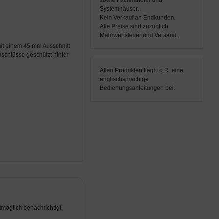
sowie Fachhändler und
Systemhäuser.
Kein Verkauf an Endkunden.
Alle Preise sind zuzüglich
Mehrwertsteuer und Versand.
t einem 45 mm Ausschnitt
nschlüsse geschützt hinter
Allen Produkten liegt i.d.R. eine
englischsprachige
Bedienungsanleitungen bei.
möglich benachrichtigt.