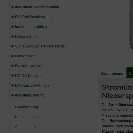
Industrielle Kommunikation
DIN Rail Schaltnetzteile
Installationsschütze
Relaistechnik
Signalwandler/ Trennverstärker
Optokoppler
Funkuhrsysteme
Beschreibung
Sp
DC-DC Konverter
Stromübe
DIN Rail USV-Anlagen
Nieders
Industrial Ethernet
Die
Stromüberwach
Überwachung
2A, 0.5 – 5A, 0.8 
Niederspannungskr
Konsolenserver
Die Überwachung d
unterdrücken, kann
Audiotechnik
Features de