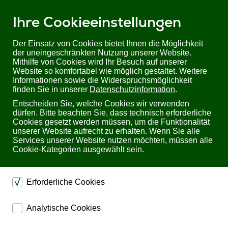
Ihre Cookieeinstellungen
Der Einsatz von Cookies bietet Ihnen die Möglichkeit
der uneingeschränkten Nutzung unserer Website.
Mithilfe von Cookies wird Ihr Besuch auf unserer
Sie befinden sich hier:
Startseite
Produkte
Website so komfortabel wie möglich gestaltet. Weitere
Industrial/ Schaltschrankbau
Informationen sowie die Widerspruchsmöglichkeit
PTN TPUH-PSU12-UL | 19-Zoll DC Schaltnetzteil
finden Sie in unserer
Datenschutzinformation
.
Entscheiden Sie, welche Cookies wir verwenden
PTN TPUH-PSU12-UL
dürfen. Bitte beachten Sie, dass technisch erforderliche
19-Zoll DC Schaltnetzteil
Cookies gesetzt werden müssen, um die Funktionalität
unserer Website aufrecht zu erhalten. Wenn Sie alle
Services unserer Website nutzen möchten, müssen alle
Cookie-Kategorien ausgewählt sein.
Erforderliche Cookies
dienen dem technischen einwandfreien Betrieb unserer
Analytische Cookies
Website.
ermöglichen eine Websiteanalyse, um das
Sichern die Stabilität der Website