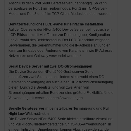
Anschluss der NPort 5400 Geräteserver unabhängig. So kann
beispielsweise Port 1 im Treibermodus, Port 2 im TCP-Server-
Modus und Port 3 und 4 im TCP-Client-Modus betrieben werden.
Benutzerfreundliches LCD-Panel für einfache Installation
Auf der Oberseite der NPort 5400 Device Server befindet sich ein
LCD-Bildschirm mit vier Tasten zur Dateneingabe, Konfiguration
und Auswahl des Betriebsmodus. Der LCD-Bildschirm zeigt den
Servernamen, die Seriennummer und die IP-Adresse an, und er
kann zur Eingabe oder Änderung von Parametern wie IP-Adresse,
Netzmaske und Gateway verwendet werden.*
Serial Device Server mit zwei DC-Stromeingängen
Die Device Server der NPort 5400 Geräteserver Serie
unterstützen zwei Stromquellen, indem sie sowohl einen DC-
Klemmenblockeingang als auch einen DC-Strombuchseneingang
bieten. Durch die Bereitstellung von zwei Arten von
Stromeingängen erhalten Benutzer eine größere Flexibilität für die
Verwendung mit verschiedenen Anwendungen.
Serielle Geräteserver mit einstellbarer Terminierung und Pull
High/ Low Widerständen
Die Device Server NPort 5400-Serie bietet einstellbare Abschluss-
und Pull-Hoch-/Niederwiderstände für RS-485-Anwendungen. In
einigen kritischen Umgebungen können Abschlusswiderstände