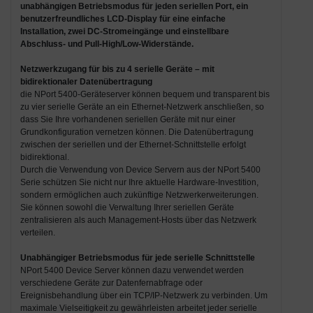
unabhängigen Betriebsmodus für jeden seriellen Port
, ein
benutzerfreundliches LCD-Display für eine einfache
Installation,
zwei DC-Stromeingänge
und
einstellbare
Abschluss- und Pull-High/Low-Widerstände
.
Netzwerkzugang für bis zu 4 serielle Geräte – mit
bidirektionaler Datenübertragung
die NPort 5400-Geräteserver können bequem und transparent bis
zu vier serielle Geräte an ein Ethernet-Netzwerk anschließen, so
dass Sie Ihre vorhandenen seriellen Geräte mit nur einer
Grundkonfiguration vernetzen können. Die Datenübertragung
zwischen der seriellen und der Ethernet-Schnittstelle erfolgt
bidirektional.
Durch die Verwendung von Device Servern aus der NPort 5400
Serie schützen Sie nicht nur Ihre aktuelle Hardware-Investition,
sondern ermöglichen auch zukünftige Netzwerk­erweiterungen.
Sie können sowohl die Verwaltung Ihrer seriellen Geräte
zentralisieren als auch Management-Hosts über das Netzwerk
verteilen.
Unabhängiger Betriebsmodus für jede serielle Schnittstelle
NPort 5400 Device Server können dazu verwendet werden
verschiedene Geräte zur Datenfernabfrage oder
Ereignisbehandlung über ein TCP/IP-Netzwerk zu verbinden. Um
maximale Vielseitigkeit zu gewährleisten arbeitet jeder serielle