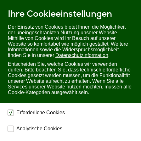
Ihre Cookieeinstellungen
Der Einsatz von Cookies bietet Ihnen die Möglichkeit
der uneingeschränkten Nutzung unserer Website.
Mithilfe von Cookies wird Ihr Besuch auf unserer
Sie befinden sich hier:
Startseite
Produkte
Website so komfortabel wie möglich gestaltet. Weitere
Industrial/ Schaltschrankbau
Informationen sowie die Widerspruchsmöglichkeit
NPort 5400 Serie | 4-Port Serial Device Server
finden Sie in unserer
Datenschutzinformation
.
Entscheiden Sie, welche Cookies wir verwenden
NPort 5400 Serie 4-Port Serial Device Server
dürfen. Bitte beachten Sie, dass technisch erforderliche
Cookies gesetzt werden müssen, um die Funktionalität
unserer Website aufrecht zu erhalten. Wenn Sie alle
Services unserer Website nutzen möchten, müssen alle
Cookie-Kategorien ausgewählt sein.
Erforderliche Cookies
dienen dem technischen einwandfreien Betrieb unserer
Analytische Cookies
Website.
ermöglichen eine Websiteanalyse, um das
Sichern die Stabilität der Website