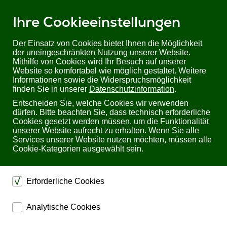
Ihre Cookieeinstellungen
Der Einsatz von Cookies bietet Ihnen die Möglichkeit
der uneingeschränkten Nutzung unserer Website.
Mithilfe von Cookies wird Ihr Besuch auf unserer
Sie befinden sich hier:
Startseite
Produkte
Website so komfortabel wie möglich gestaltet. Weitere
Industrial/ Schaltschrankbau
Schaltnetzteil, Hutschiene | 75W, 24V, 3,2A
Informationen sowie die Widerspruchsmöglichkeit
finden Sie in unserer
Datenschutzinformation
.
Schaltnetzteil, Hutschiene 75W, 24V, 3,2A
Entscheiden Sie, welche Cookies wir verwenden
dürfen. Bitte beachten Sie, dass technisch erforderliche
Cookies gesetzt werden müssen, um die Funktionalität
unserer Website aufrecht zu erhalten. Wenn Sie alle
Services unserer Website nutzen möchten, müssen alle
Cookie-Kategorien ausgewählt sein.
Erforderliche Cookies
dienen dem technischen einwandfreien Betrieb unserer
Analytische Cookies
Website.
ermöglichen eine Websiteanalyse, um das
Sichern die Stabilität der Website