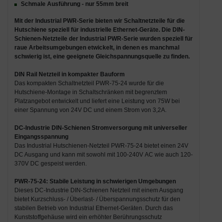
Schmale Ausführung - nur 55mm breit
Mit der
Industrial PWR-Serie
bieten wir
Schaltnetzteile für die
Hutschiene speziell für industrielle Ethernet-Geräte
. Die
DIN-
Schienen-Netzteile
der Industrial PWR-Serie wurden speziell für
raue Arbeitsumgebungen
etwickelt, in denen es manchmal
schwierig ist, eine geeignete Gleichspannungsquelle zu finden.
DIN Rail Netzteil in kompakter Bauform
Das kompakten Schaltnetzteil PWR-75-24 wurde für die
Hutschiene-Montage in Schaltschränken mit begrenztem
Platzangebot entwickelt und liefert eine Leistung von 75W bei
einer Spannung von 24V DC und einem Strom von 3,2A.
DC-Industrie DIN-Schienen Stromversorgung mit universeller
Eingangsspannung
Das Industrial Hutschienen-Netzteil PWR-75-24 bietet einen 24V
DC Ausgang und kann mit sowohl mit 100-240V AC wie auch 120-
370V DC gespeist werden.
PWR-75-24: Stabile Leistung in schwierigen Umgebungen
Dieses DC-Industrie DIN-Schienen Netzteil mit einem Ausgang
bietet Kurzschluss- / Überlast- / Überspannungsschutz für den
stabilen Betrieb von Industrial Ethernet-Geräten. Durch das
Kunststoffgehäuse wird ein erhöhter Berührungsschutz