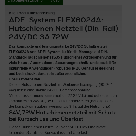
Empfohlenes Zubehör
Video
Allg. Produktbeschreibung
ADELSystem FLEX6024A:
Hutschienen Netzteil (Din-Rail)
24V/DC 3A 72W
Das
kompakte und leistungsstarke 24V/DC Schaltnetzteil
FLEX6024A von ADELSystem
ist für die
Montage auf DIN-
Standard-Tragschienen (TS35 Hutschiene)
vorgesehen und für
viele Haus-, Automations-, Steuerungstechnik- und speziell für
industrielle Anwendungen
(
robustes IP 20 Gehäuse
) geeignet
und beeindruckt durch ein
außerordentliches
Überlastverhalten
.
Dieses Hutschienen-Netzteil mit Weitbereichseingang (90–264
Vac) liefert eine stabile 24VDC Betriebsspannung
(Ausgangsspannung feinjustierbar: 22-27 Vdc) und gehört zu den
kompaktesten 24VDC, 3A Hutschienennetzteilen (benötigt dank
der kompakten Bauform weniger als 3 TE auf der Hutschiene).
24V, 72W Hutschienennetzteil mit Schutz
bei Kurzschluss und Überlast
Dieses Hutschienen Netzteil aus der ADEL Flex Line bietet
folgenden Schutz bei Kurzschluss und Überlast: