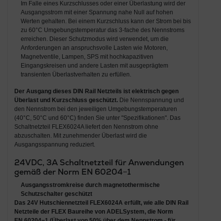
Im Falle eines Kurzschlusses oder einer Überlastung wird der
Ausgangsstrom mit einer Spannung nahe Null auf hohen
Werten gehalten. Bei einem Kurzschluss kann der Strom bei bis
zu 60°C Umgebungstemperatur das 3-fache des Nennstroms
erreichen. Dieser Schutzmodus wird verwendet, um die
Anforderungen an anspruchsvolle Lasten wie Motoren,
Magnetventile, Lampen, SPS mit hochkapazitiven
Eingangskreisen und andere Lasten mit ausgeprägtem
transienten Überlastverhalten zu erfüllen.
Der Ausgang dieses DIN Rail Netzteils ist elektrisch gegen
Überlast und Kurzschluss geschützt.
Die Nennspannung und
den Nennstrom bei den jeweiligen Umgebungstemperaturen
(40°C, 50°C und 60°C) finden Sie unter "Spezifikationen". Das
Schaltnetzteil FLEX6024A liefert den Nennstrom ohne
abzuschalten. Mit zunehmender Überlast wird die
Ausgangsspannung reduziert.
24VDC, 3A Schaltnetzteil für Anwendungen
gemäß der Norm EN 60204−1
Ausgangsstromkreise durch magnetothermische
Schutzschalter geschützt
Das
24V Hutschiennetzteil FLEX6024A
erfüllt, wie alle
DIN Rail
Netzteile der FLEX Baureihe von ADELSystem
, die
Norm
EN 60204−1
(
Überlast von 50% über dem Nennstrom - für