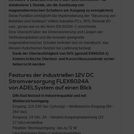
mindestens 1 Stunde,
um die
Auslösung von
magnetothermischen Schaltern am Ausgang
zu ermöglichen)
Diese Funktion ermöglicht die Implemetierung der "Steuerung von
Befehlen und Notstops" mittels Industrie-PCs, SPS, Remote I/O
usw., genau wie es die Norm EN 60204−1 vorschreibt.
Eine Übersicht über die Dimensionierung und Längen der
Verbindungskabel und die Auswahl geeigneter
magnetothermischer Schalter befindet sich im Handbuch, das
diesem Hutschienen Netzteil bei Lieferung beiliegt.
Dank der Überlastfähigkeit von 50% (gemäß EN60204-1)
können kritische Überlast- und Kurzschlusszustände sicher
beherrscht werden
Features der industriellen 12V DC
Stromversorgung FLEX6024A
von ADELSystem auf einen Blick
DIN-Rail Netzteil in Industriequalität und mit
Weitbereichseingang
Eingang: 115-230 Vac (1phasig) – Weitbereichs-Eingang (90–
264 Vac)
Ausgang: 24 Vdc, 3A – Variable Ausgangsspannung (22-
27 Vdc) einstellbar
Flexibler Stromdurchgang - bis zu 72 W
Unschlagbares Preis / Leistungsverhältnis