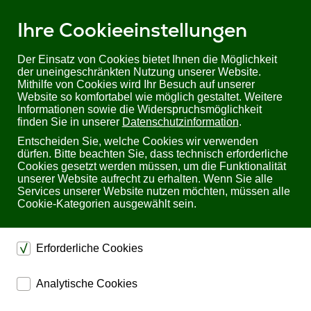
Ihre Cookieeinstellungen
Der Einsatz von Cookies bietet Ihnen die Möglichkeit
der uneingeschränkten Nutzung unserer Website.
Mithilfe von Cookies wird Ihr Besuch auf unserer
Sie befinden sich hier:
Startseite
Produkte
Industrial/ Schaltschrankbau
Website so komfortabel wie möglich gestaltet. Weitere
DIN Rail Schaltnetzteile
Informationen sowie die Widerspruchsmöglichkeit
Schaltnetzteil, Hutschiene | 24V, 72W, 3A | ADELSystem FLEX6024A
finden Sie in unserer
Datenschutzinformation
.
Entscheiden Sie, welche Cookies wir verwenden
Schaltnetzteil, Hutschiene 24V, 72W, 3A
dürfen. Bitte beachten Sie, dass technisch erforderliche
ADELSystem FLEX6024A
Cookies gesetzt werden müssen, um die Funktionalität
unserer Website aufrecht zu erhalten. Wenn Sie alle
Services unserer Website nutzen möchten, müssen alle
Cookie-Kategorien ausgewählt sein.
Erforderliche Cookies
dienen dem technischen einwandfreien Betrieb unserer
Bewertung: Noch nicht bewertet
Analytische Cookies
Website.
ermöglichen eine Websiteanalyse, um das
Sichern die Stabilität der Website
24V DC Netzteil für die Hutschiene mit 3A – 72W Leistung