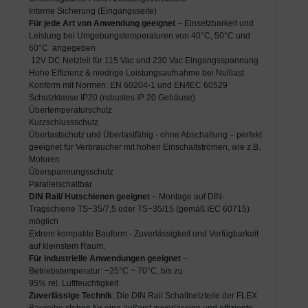
Interne Sicherung (Eingangsseite)
Für jede Art von Anwendung geeignet
– Einsetzbarkeit und
Leistung bei Umgebungs­temperaturen von 40°C, 50°C und
60°C angegeben
12V DC Netzteil für 115 Vac und 230 Vac Eingangsspannung
Hohe Effizienz & niedrige Leistungsaufnahme bei Nulllast
Konform mit Normen: EN 60204-1 und EN/IEC 60529
Schutzklasse IP20 (robustes IP 20 Gehäuse)
Übertemperaturschutz
Kurzschlussschutz
Überlastschutz und Überlastfähig - ohne Abschaltung – perfekt
geeignet für Verbraucher mit hohen Einschaltströmen, wie z.B.
Motoren
Überspannungsschutz
Parallelschaltbar
DIN Rail/ Hutschienen geeignet
– Montage auf DIN-
Tragschiene TS−35/7,5 oder TS−35/15 (gemäß IEC 60715)
möglich
Extrem kompakte Bauform - Zuverlässigkeit und Verfügbarkeit
auf kleinstem Raum.
Für industrielle Anwendungen geeignet
–
Betriebstemperatur: −25°C ~ 70°C, bis zu
95% rel. Luftfeuchtigkeit
Zuverlässige Technik
: Die DIN Rail Schaltnetzteile der FLEX
Baureihe stehen für eine äußerst zuverlässige und effiziente