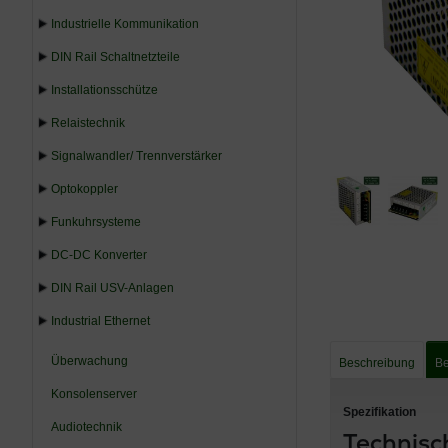
Industrielle Kommunikation
DIN Rail Schaltnetzteile
Installationsschütze
Relaistechnik
Signalwandler/ Trennverstärker
Optokoppler
Funkuhrsysteme
DC-DC Konverter
DIN Rail USV-Anlagen
Industrial Ethernet
Überwachung
Beschreibung
Be
Konsolenserver
Spezifikation
Audiotechnik
Technisc