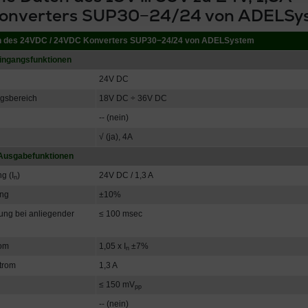
onverters SUP30−24/24 von ADELSy
n des 24VDC / 24VDC Konverters SUP30−24/24 von ADELSystem
ingangsfunktionen
24V DC
gsbereich
18V DC ÷ 36V DC
-- (nein)
g
√ (ja), 4A
Ausgabefunktionen
g (I
)
24V DC / 1,3 A
n
ang
±10%
ung bei anliegender
≤ 100 msec
rom
1,05 x I
±7%
n
trom
1,3 A
≤ 150 mV
pp
-- (nein)