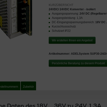
24VDC/ 24VDC Konverter - isoliert
Ausgangsspannung:
24V DC (Regelbarer
Ausgangsleistung: 1,3A
DC-Eingangsspannungsbereich:
18V DC 
Kurzschlussschutz
Schutzart IP22
Wir erstellen Ihnen ein Angebot
Artikelnummer:
ADELSystem SUP30-24/2
Persönliche Beratung zu diesem Produkt
stellnummern
Zubehör
he Daten des 18V … 36V zu 24V, 1,3A