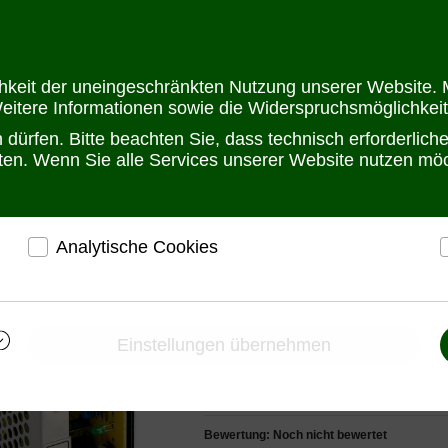
Öffnungszeit
chkeit der uneingeschränkten Nutzung unserer Website. M
Weitere Informationen sowie die Widerspruchsmöglichkeit
dürfen. Bitte beachten Sie, dass technisch erforderlic
alten. Wenn Sie alle Services unserer Website nutzen m
Analytische Cookies
hrankbau
DC-DC Konverter
DC-DC Konverter 24V
ADELSystem SUP
r
ermöglichen eine Websiteanalyse, um das
h
Besucherverhalten kennenzulernen und die Website
i
ADELSystem SUP30
darauf abgestimmt zu gestalten
Einstellungen übernehmen
DC/DC Wandler
Ermöglichen eine Verbesserung des
Nutzererlebnisses
24VDC zu 24VDC,1.
Bewertung: Noch nicht bewertet