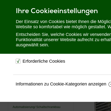
Ihre Cookieeinstellungen
Telefon: 02302 28 28 30
Der Einsatz von Cookies bietet Ihnen die Mögli
Website so komfortabel wie möglich gestaltet. 
Entscheiden Sie, welche Cookies wir verwenden 
Funktionalität unserer Website aufrecht zu erh
ausgewählt sein.
Erforderliche Cookies
Sie befinden sich hier:
Startseite
Produkte
Industrial/ Schaltsc
dienen dem technischen einwandfreien Betrieb unsere
Website.
USV
Informationen zu Cookie-Kategorien anzeigen
Sichern die Stabilität der Website
KVM
Speichern den Fortschritt Ihrer Bestellung
Videotechnik
Speichern Ihre Log-In Daten
Automatisierung/ Schaltschrankbau