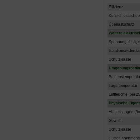
Effizienz
Kurzschlussschut
Überlastschutz
Weitere elektris
Spannungsfestigke
Isolationswiderst
Schutzklasse
Umgebungsbedin
Betriebstemperatu
Lagertemperatur
Luftfeuchte (bei 2
Physische Eigen
Abmessungen (Bx
Gewicht
Schutzklasse
Hutschienenmont