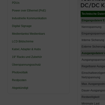
PDUs
DC/DC K
Power over Ethernet (PoE)
Technische Date
Industrielle Kommunikation
Eingangsdaten/ E
Digital Signage
Nennspannung
Eingangsspannun
Medientanks/ Medienbars
Interne Sicherung
LCD Bildschirme
Externe Sicherun
Kabel, Adapter & Hubs
Ausgangsdaten/ 
19” Racks und Zubehör
Ausgangsspannun
Überspannungsschutz
Regelbarer Ausg
Photovoltaik
Einschaltverzöger
Netzspannung
Restposten
Max. Ausgangsst
Abgekündigt
Dauer-Ausgangss
Restwelligkeit
Minimale Last