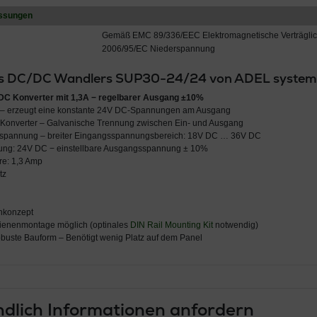
ssungen
Gemäß EMC 89/336/EEC Elektromagnetische Verträglic
2006/95/EC Niederspannung
es DC/DC Wandlers SUP30-24/24 von ADEL system a
 Konverter mit 1,3A − regelbarer Ausgang ±10%
– erzeugt eine konstante 24V DC-Spannungen am Ausgang
C Konverter – Galvanische Trennung zwischen Ein- und Ausgang
spannung – breiter Eingangsspannungsbereich: 18V DC … 36V DC
ng: 24V DC − einstellbare Ausgangsspannung ± 10%
e: 1,3 Amp
tz
nkonzept
hienenmontage möglich (optinales
DIN Rail Mounting Kit
notwendig)
buste Bauform – Benötigt wenig Platz auf dem Panel
dlich Informationen anfordern