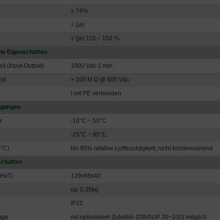
≥ 74%
z
√ (ja)
√ (ja) 110 – 150 %
che Eigenschaften
it (Input-Output)
1000 Vdc 1 min.
and
> 100 M Ω @ 500 Vdc
I mit PE verbunden
gungen
r
-10°C ~ 50°C
-25°C ~ 85°C
5°C)
bis 95% relative Luftfeuchtigkeit, nicht kondensierend
schaften
HxT)
129x98x40
ca. 0,35kg
IP22
age
mit optionalem Zubehör (
DINSUP 30−100
) möglich