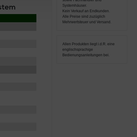
sowie Fachhändler und
stem
Systemhäuser.
Kein Verkauf an Endkunden.
Alle Preise sind zuzüglich
Mehrwertsteuer und Versand.
Allen Produkten liegt i.d.R. eine
englischsprachige
Bedienungsanleitungen bei.