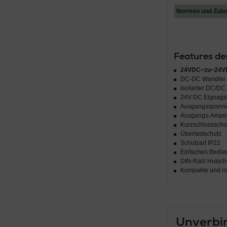
Normen und Zula
Features d
24VDC−zu−24VDC
DC-DC Wandler 
Isolierter DC/D
24V DC Eignags
Ausgangsspannu
Ausgangs-Amper
Kurzschlussschu
Überlastschutz
Schutzart IP22
Einfaches Bedie
DIN-Rail/ Hutsc
Kompakte und ro
Unverbin