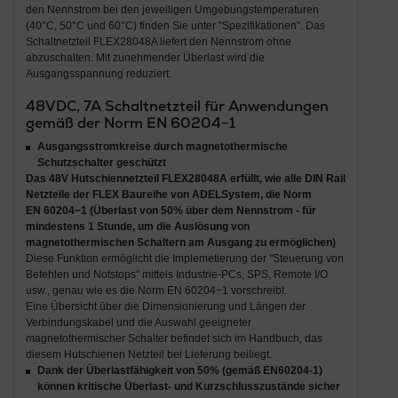
den Nennstrom bei den jeweiligen Umgebungstemperaturen
(40°C, 50°C und 60°C) finden Sie unter "Spezifikationen". Das
Schaltnetzteil FLEX28048A liefert den Nennstrom ohne
abzuschalten. Mit zunehmender Überlast wird die
Ausgangsspannung reduziert.
48VDC, 7A Schaltnetzteil für Anwendungen
gemäß der Norm EN 60204−1
Ausgangsstromkreise durch magnetothermische
Schutzschalter geschützt
Das
48V Hutschiennetzteil FLEX28048A
erfüllt, wie alle
DIN Rail
Netzteile der FLEX Baureihe von ADELSystem
, die
Norm
EN 60204−1
(
Überlast von 50% über dem Nennstrom - für
mindestens 1 Stunde,
um die
Auslösung von
magnetothermischen Schaltern am Ausgang
zu ermöglichen)
Diese Funktion ermöglicht die Implemetierung der "Steuerung von
Befehlen und Notstops" mittels Industrie-PCs, SPS, Remote I/O
usw., genau wie es die Norm EN 60204−1 vorschreibt.
Eine Übersicht über die Dimensionierung und Längen der
Verbindungskabel und die Auswahl geeigneter
magnetothermischer Schalter befindet sich im Handbuch, das
diesem Hutschienen Netzteil bei Lieferung beiliegt.
Dank der Überlastfähigkeit von 50% (gemäß EN60204-1)
können kritische Überlast- und Kurzschlusszustände sicher