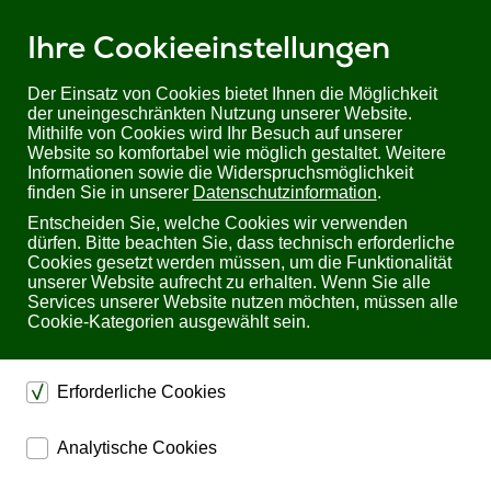
Ihre Cookieeinstellungen
Der Einsatz von Cookies bietet Ihnen die Möglichkeit
der uneingeschränkten Nutzung unserer Website.
Mithilfe von Cookies wird Ihr Besuch auf unserer
Sie befinden sich hier:
Startseite
Produkte
Website so komfortabel wie möglich gestaltet. Weitere
Industrial/ Schaltschrankbau
Informationen sowie die Widerspruchsmöglichkeit
Schaltnetzteil, Hutschiene | 48V, 345W, 7A | ADELSystem FLEX28048A
finden Sie in unserer
Datenschutzinformation
.
Entscheiden Sie, welche Cookies wir verwenden
Schaltnetzteil, Hutschiene 48V, 345W, 7A
dürfen. Bitte beachten Sie, dass technisch erforderliche
ADELSystem FLEX28048A
Cookies gesetzt werden müssen, um die Funktionalität
unserer Website aufrecht zu erhalten. Wenn Sie alle
Services unserer Website nutzen möchten, müssen alle
Cookie-Kategorien ausgewählt sein.
Erforderliche Cookies
dienen dem technischen einwandfreien Betrieb unserer
Analytische Cookies
Website.
ermöglichen eine Websiteanalyse, um das
Sichern die Stabilität der Website