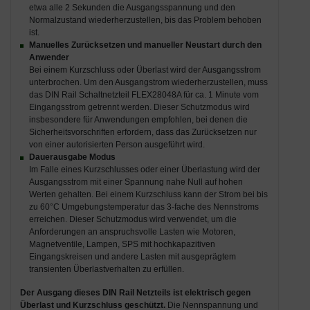
etwa alle 2 Sekunden die Ausgangsspannung und den
Normalzustand wiederherzustellen, bis das Problem behoben
ist.
Manuelles Zurücksetzen und manueller Neustart durch den
Anwender
Bei einem Kurzschluss oder Überlast wird der Ausgangsstrom
unterbrochen. Um den Ausgangstrom wiederherzustellen, muss
das DIN Rail Schaltnetzteil FLEX28048A für ca. 1 Minute vom
Eingangsstrom getrennt werden. Dieser Schutzmodus wird
insbesondere für Anwendungen empfohlen, bei denen die
Sicherheitsvorschriften erfordern, dass das Zurücksetzen nur
von einer autorisierten Person ausgeführt wird.
Dauerausgabe Modus
Im Falle eines Kurzschlusses oder einer Überlastung wird der
Ausgangsstrom mit einer Spannung nahe Null auf hohen
Werten gehalten. Bei einem Kurzschluss kann der Strom bei bis
zu 60°C Umgebungstemperatur das 3-fache des Nennstroms
erreichen. Dieser Schutzmodus wird verwendet, um die
Anforderungen an anspruchsvolle Lasten wie Motoren,
Magnetventile, Lampen, SPS mit hochkapazitiven
Eingangskreisen und andere Lasten mit ausgeprägtem
transienten Überlastverhalten zu erfüllen.
Der Ausgang dieses DIN Rail Netzteils ist elektrisch gegen
Überlast und Kurzschluss geschützt.
Die Nennspannung und