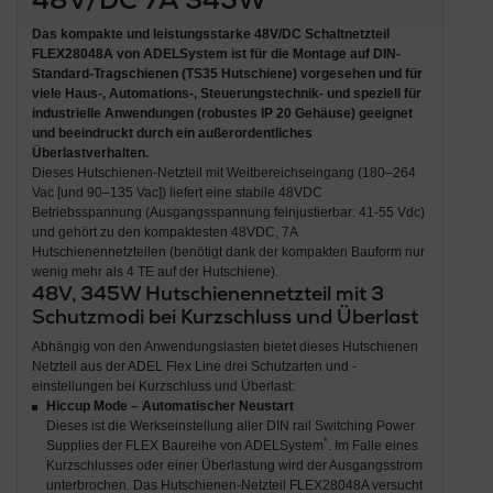
Das
kompakte und leistungsstarke 48V/DC Schaltnetzteil
FLEX28048A von ADELSystem
ist für die
Montage auf DIN-
Standard-Tragschienen (TS35 Hutschiene)
vorgesehen und für
viele Haus-, Automations-, Steuerungstechnik- und speziell für
industrielle Anwendungen
(
robustes IP 20 Gehäuse
) geeignet
und beeindruckt durch ein
außerordentliches
Überlastverhalten
.
Dieses Hutschienen-Netzteil mit Weitbereichseingang (180–264
Vac [und 90–135 Vac]) liefert eine stabile 48VDC
Betriebsspannung (Ausgangsspannung feinjustierbar: 41-55 Vdc)
und gehört zu den kompaktesten 48VDC, 7A
Hutschienennetzteilen (benötigt dank der kompakten Bauform nur
wenig mehr als 4 TE auf der Hutschiene).
48V, 345W Hutschienennetzteil mit 3
Schutzmodi bei Kurzschluss und Überlast
Abhängig von den Anwendungslasten bietet dieses Hutschienen
Netzteil aus der ADEL Flex Line drei Schutzarten und -
einstellungen bei Kurzschluss und Überlast:
Hiccup Mode – Automatischer Neustart
Dieses ist die Werkseinstellung aller DIN rail Switching Power
*
Supplies der FLEX Baureihe von ADELSystem
. Im Falle eines
Kurzschlusses oder einer Überlastung wird der Ausgangsstrom
unterbrochen. Das Hutschienen-Netzteil FLEX28048A versucht