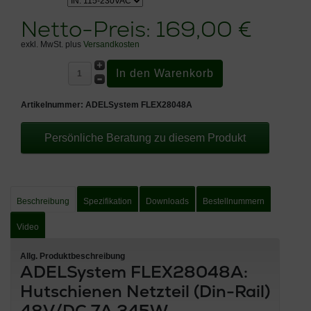
Netto-Preis:
169,00 €
exkl. MwSt. plus
Versandkosten
Artikelnummer:
ADELSystem FLEX28048A
Persönliche Beratung zu diesem Produkt
Beschreibung
Spezifikation
Downloads
Bestellnummern
Video
Allg. Produktbeschreibung
ADELSystem FLEX28048A:
Hutschienen Netzteil (Din-Rail)
48V/DC 7A 345W