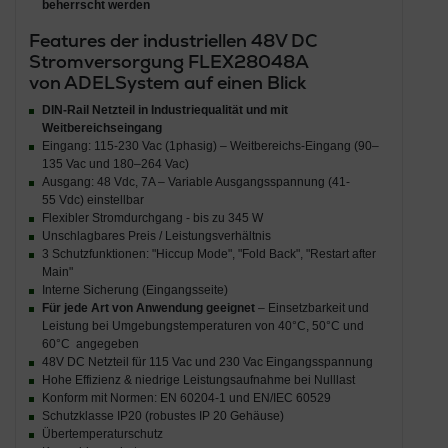
beherrscht werden
Features der industriellen 48V DC
Stromversorgung FLEX28048A
von ADELSystem auf einen Blick
DIN-Rail Netzteil in Industriequalität und mit
Weitbereichseingang
Eingang: 115-230 Vac (1phasig) – Weitbereichs-Eingang (90–
135 Vac und 180–264 Vac)
Ausgang: 48 Vdc, 7A – Variable Ausgangsspannung (41-
55 Vdc) einstellbar
Flexibler Stromdurchgang - bis zu 345 W
Unschlagbares Preis / Leistungsverhältnis
3 Schutzfunktionen: "Hiccup Mode", "Fold Back", "Restart after
Main"
Interne Sicherung (Eingangsseite)
Für jede Art von Anwendung geeignet
– Einsetzbarkeit und
Leistung bei Umgebungs­temperaturen von 40°C, 50°C und
60°C angegeben
48V DC Netzteil für 115 Vac und 230 Vac Eingangsspannung
Hohe Effizienz & niedrige Leistungsaufnahme bei Nulllast
Konform mit Normen: EN 60204-1 und EN/IEC 60529
Schutzklasse IP20 (robustes IP 20 Gehäuse)
Übertemperaturschutz