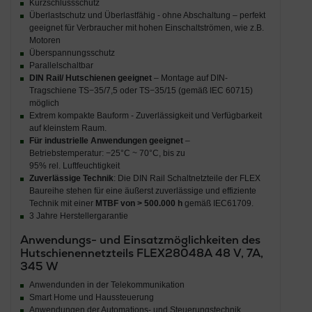
Kurzschlussschutz
Überlastschutz und Überlastfähig - ohne Abschaltung – perfekt
geeignet für Verbraucher mit hohen Einschaltströmen, wie z.B.
Motoren
Überspannungsschutz
Parallelschaltbar
DIN Rail/ Hutschienen geeignet
– Montage auf DIN-
Tragschiene TS−35/7,5 oder TS−35/15 (gemäß IEC 60715)
möglich
Extrem kompakte Bauform - Zuverlässigkeit und Verfügbarkeit
auf kleinstem Raum.
Für industrielle Anwendungen geeignet
–
Betriebstemperatur: −25°C ~ 70°C, bis zu
95% rel. Luftfeuchtigkeit
Zuverlässige Technik
: Die DIN Rail Schaltnetzteile der FLEX
Baureihe stehen für eine äußerst zuverlässige und effiziente
Technik mit einer
MTBF von > 500.000 h
gemäß IEC61709.
3 Jahre Herstellergarantie
Anwendungs- und Einsatzmöglichkeiten des
Hutschienennetzteils FLEX28048A 48 V, 7A,
345 W
Anwendunden in der Telekommunikation
Smart Home und Haussteuerung
Anwendungen der Automations- und Steuerungstechnik