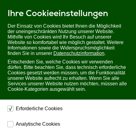
Ihre Cookieeinstellungen
Der Einsatz von Cookies bietet Ihnen die Möglichkeit
der uneingeschränkten Nutzung unserer Website.
Mithilfe von Cookies wird Ihr Besuch auf unserer
Sie befinden sich hier:
Startseite
Produkte
Audiotechnik
Website so komfortabel wie möglich gestaltet. Weitere
Informationen sowie die Widerspruchsmöglichkeit
finden Sie in unserer
Datenschutzinformation
.
Professionelle Audiotechnik
Entscheiden Sie, welche Cookies wir verwenden
dürfen. Bitte beachten Sie, dass technisch erforderliche
Cookies gesetzt werden müssen, um die Funktionalität
unserer Website aufrecht zu erhalten. Wenn Sie alle
Unverbindlich Informationen
Services unserer Website nutzen möchten, müssen alle
anfordern
Cookie-Kategorien ausgewählt sein.
Füllen Sie bitte dieses Formular aus, wenn Sie weitere
Informationen wünschen. Sie werden schnellstmöglich
Erforderliche Cookies
benachrichtigt.
Bitte füllen Sie
alle Pflichtfelder
* aus.
dienen dem technischen einwandfreien Betrieb unserer
Analytische Cookies
Website.
ermöglichen eine Websiteanalyse, um das
Sichern die Stabilität der Website