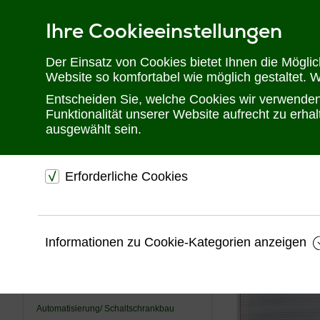
Ihre Cookieeinstellungen
Telefon: 02302 28 28 30
Der Einsatz von Cookies bietet Ihnen die Mögli
Website so komfortabel wie möglich gestaltet. 
Entscheiden Sie, welche Cookies wir verwenden 
Funktionalität unserer Website aufrecht zu erh
ausgewählt sein.
Erforderliche Cookies
Sie befinden sich hier:
Startseite
Produkte
Audiotechnik
Lauts
dienen dem technischen einwandfreien Betrieb unsere
Website.
USV
Informationen zu Cookie-Kategorien anzeigen
Sichern die Stabilität der Website
KVM
Speichern den Fortschritt Ihrer Bestellung
Videotechnik
Speichern Ihre Log-In Daten
Automatisierung/ Schaltschrankbau