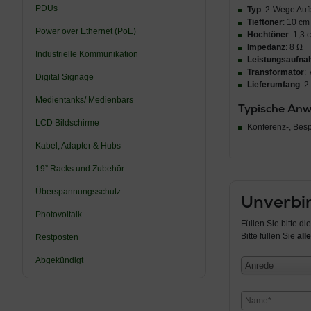
PDUs
Typ
: 2-Wege Auf
Tieftöner
: 10 cm
Power over Ethernet (PoE)
Hochtöner
: 1,3 
Impedanz
: 8 Ω
Industrielle Kommunikation
Leistungsaufn
Transformator
:
Digital Signage
Lieferumfang
: 
Medientanks/ Medienbars
Typische An
LCD Bildschirme
Konferenz-, Bes
Kabel, Adapter & Hubs
19” Racks und Zubehör
Überspannungsschutz
Unverbin
Photovoltaik
Füllen Sie bitte d
Bitte füllen Sie
alle
Restposten
Abgekündigt
Anrede