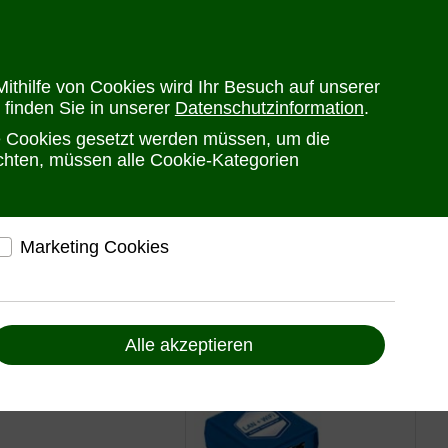
en
Versandkosten
Widerrufsrecht
Warenkorb
Newsletter
0
ithilfe von Cookies wird Ihr Besuch auf unserer
 finden Sie in unserer
Datenschutzinformation
.
he Cookies gesetzt werden müssen, um die
PRODUKTE
HERSTELLER
ANSPRECHPARTNER
öchten, müssen alle Cookie-Kategorien
Marketing Cookies
elfen, Ihnen auf und außerhalb von www.ute.de
ndividuelle Angebote und Services anbieten zu
 2-Wege
können
Alle akzeptieren
 10 cm
Liefern Anzeigen, die zu Ihren Interessen passen
Bereitstellung von individuellen und auf Sie
zugeschnittenen Angeboten, um Ihnen den
bestmöglichen Service anbieten zu können