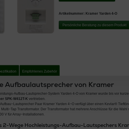
Artikelnummer:
Kramer Yarden 4-O
Persönliche Beratung zu diesem Produkt
ezifikation
Empfohlenes Zubehör
e Aufbaulautsprecher von Kramer
istungs-Aufbau-Lautsprecher-System Yarden 4-O von Kramer wurde bis vor kurze
er SPK-W412T-K
vertrieben.
Aufbau−Lautsprecher Paar Kramer Yarden 4−O verfügt über einen Kevlar® Tieftön
Multi−Tap Transformator. Der Transformator hat mehrere Anschlüsse für die Wah
00 V für Array−Installationen.
es 2-Wege Hochleistungs-Aufbau-Lautspechers Kra