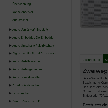
Überwachung
Konsolenserver
Audiotechnik
Audio Verstärker/ -Endstufen
Audio Embedder/ De-Embedder
Audio-Umschalter/ Matrixschalter
Digitale Audio Signal-Prozessoren
Beschreibung
Sp
Audio Verteilsysteme
Zweiweg
Audio Verlängerungen
Audio Formatwandler
Das 2-Wege Hochle
Bezeichnung
Kram
Zubehör Audiotechnik
Das Hochleistungs 
Ordnung und einen 
Lautsprecher
Trafos) oder 70 V/1
Dante - Audio over IP
Features d