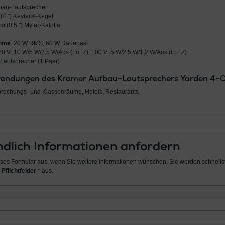
bau-Lautsprecher
 (4 ") Kevlar®-Kegel
cm (0,5 ") Mylar-Kalotte
ahme
: 20 W RMS, 60 W Dauerlast
 70 V: 10 W/5 W/2,5 W/Aus (Lo−Z): 100 V: 5 W/2,5 W/1,2 W/Aus (Lo−Z)
2 Lautsprecher (1 Paar)
wendungen des Kramer Aufbau−Lautsprechers Yarden 4−O
prechungs- und Klassenräume, Hotels, Restaurants
dlich Informationen anfordern
ieses Formular aus, wenn Sie weitere Informationen wünschen. Sie werden schnellst
 Pflichtfelder
* aus.