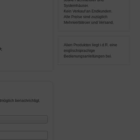
sowie Fachhändler und
Systemhäuser.
Kein Verkauf an Endkunden.
Alle Preise sind zuzüglich
Mehrwertsteuer und Versand.
Allen Produkten liegt i.d.R. eine
:
englischsprachige
Bedienungsanleitungen bei.
möglich benachrichtigt.