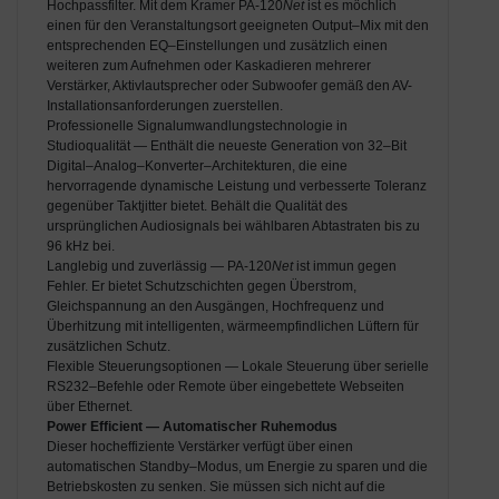
Hochpassfilter. Mit dem Kramer PA-120
Net
ist es möchlich
einen für den Veranstaltungsort geeigneten Output–Mix mit den
entsprechenden EQ–Einstellungen und zusätzlich einen
weiteren zum Aufnehmen oder Kaskadieren mehrerer
Verstärker, Aktivlautsprecher oder Subwoofer gemäß den AV-
Installationsanforderungen zuerstellen.
Professionelle Signalumwandlungstechnologie in
Studioqualität — Enthält die neueste Generation von 32–Bit
Digital–Analog–Konverter–Architekturen, die eine
hervorragende dynamische Leistung und verbesserte Toleranz
gegenüber Taktjitter bietet. Behält die Qualität des
ursprünglichen Audiosignals bei wählbaren Abtastraten bis zu
96 kHz bei.
Langlebig und zuverlässig — PA-120
Net
ist immun gegen
Fehler. Er bietet Schutzschichten gegen Überstrom,
Gleichspannung an den Ausgängen, Hochfrequenz und
Überhitzung mit intelligenten, wärmeempfindlichen Lüftern für
zusätzlichen Schutz.
Flexible Steuerungsoptionen — Lokale Steuerung über serielle
RS232–Befehle oder Remote über eingebettete Webseiten
über Ethernet.
Power Efficient — Automatischer Ruhemodus
Dieser hocheffiziente Verstärker verfügt über einen
automatischen Standby–Modus, um Energie zu sparen und die
Betriebskosten zu senken. Sie müssen sich nicht auf die