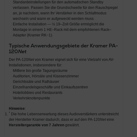
Standardeinstellungen für den automatischen Standby
verlassen. Passen Sie die Grundschwelle für den Rauschpegel
an, je nachdem, wann Ihr Verstärker in den Schlafmodus
wechseln und wann er aufgeweckt werden muss.
Einfache Installation — ½ 19–Zoll Größe ermöglicht die
Montage in einem 1 HE–Rack mit dem empfohlenen Rack–
Adapter (Kramer RK−1).
Typische Anwendungsgebiete der Kramer PA-
120
Net
Der PA-120
Net
von Kramer eignet sich für eine Vielzahl von AV-
Installationen, insbesondere für:
Mittlere bis große Tagungsräume
Auditorien, Hörsäle und Klassenzimmer
Gerichtssäle und Rathäuser
Einzelhandelsgeschäfte und Einkaufszentren
Hotellobbies und Restaurants
Verkehrsknotenpunkte
Hinweise
:
*
Die hohe Lebenserwartung dieses Audioverstärkers unterstreicht
der Hersteller Kramer dadurch, dass er auf den PA-120
Net
eine
Herstellergarantie von 7 Jahren
gewährt.