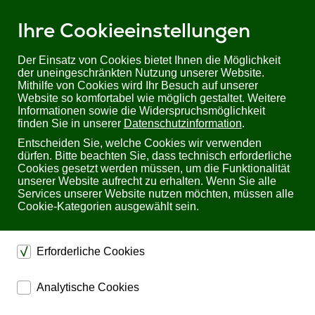
Ihre Cookieeinstellungen
Der Einsatz von Cookies bietet Ihnen die Möglichkeit
der uneingeschränkten Nutzung unserer Website.
Mithilfe von Cookies wird Ihr Besuch auf unserer
Sie befinden sich hier:
Startseite
Produkte
Audiotechnik
Website so komfortabel wie möglich gestaltet. Weitere
Kramer PA-120Net | 120W Networked Audioverstärker
Informationen sowie die Widerspruchsmöglichkeit
finden Sie in unserer
Datenschutzinformation
.
Kramer PA-120Net 120W Networked
Entscheiden Sie, welche Cookies wir verwenden
Audioverstärker
dürfen. Bitte beachten Sie, dass technisch erforderliche
Cookies gesetzt werden müssen, um die Funktionalität
unserer Website aufrecht zu erhalten. Wenn Sie alle
Services unserer Website nutzen möchten, müssen alle
Cookie-Kategorien ausgewählt sein.
Erforderliche Cookies
Bewertung: Noch nicht bewertet
dienen dem technischen einwandfreien Betrieb unserer
Analytische Cookies
Website.
120W Networked Leistungsverstärker mit symmetrischen und
ermöglichen eine Websiteanalyse, um das
Sichern die Stabilität der Website