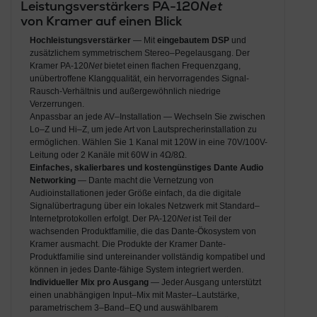
Leistungsverstärkers PA-120
Net
von Kramer auf einen Blick
Hochleistungsverstärker
— Mit
eingebautem DSP
und
zusätzlichem symmetrischem Stereo–Pegelausgang. Der
Kramer PA-120
Net
bietet einen flachen Frequenzgang,
unübertroffene Klangqualität, ein hervorragendes Signal-
Rausch-Verhältnis und außergewöhnlich niedrige
Verzerrungen.
Anpassbar an jede AV–Installation — Wechseln Sie zwischen
Lo–Z und Hi–Z, um jede Art von Lautsprecherinstallation zu
ermöglichen. Wählen Sie 1 Kanal mit 120W in eine 70V/100V-
Leitung oder 2 Kanäle mit 60W in 4Ω/8Ω.
Einfaches, skalierbares und kostengünstiges Dante Audio
Networking
— Dante macht die Vernetzung von
Audioinstallationen jeder Größe einfach, da die digitale
Signalübertragung über ein lokales Netzwerk mit Standard–
Internetprotokollen erfolgt. Der PA-120
Net
ist Teil der
wachsenden Produktfamilie, die das Dante-Ökosystem von
Kramer ausmacht. Die Produkte der Kramer Dante-
Produktfamilie sind untereinander vollständig kompatibel und
können in jedes Dante-fähige System integriert werden.
Individueller Mix pro Ausgang
— Jeder Ausgang unterstützt
einen unabhängigen Input–Mix mit Master–Lautstärke,
parametrischem 3–Band–EQ und auswählbarem