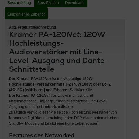
Beschreibung
Spezifikation
Downloads
Empfohlenes Zubehör
Allg. Produktbeschreibung
Kramer PA-120
Net
: 120W
Hochleistungs-
Audioverstärker mit Line-
Level-Ausgang und Dante-
Schnittstelle
Der
Krmaer PA−120
Net
ist ein vielseitige
120W
Hochleistungs−Verstärker
mit Hi−Z (70V/ 100V) oder Lo−Z
(4Ω/ 8Ω) [wählbarer] und
Ethernet-Schnittstelle
.
Der
Kramer PA-120
Net
besitzt symmetrische und
unsymmetrische Eingänge, einen zusätzlichen Line-Level-
Ausgang und eine Dante-Schnittstelle.
Zusätzlich verfügt dieser vielseitige Hochleistungsverstärker von
Kramer verfügt über einen integrierten DSP, einen automatischen
*
Standby−Modus und besitzt eine hohe Lebensdauer
.
Features des Networked