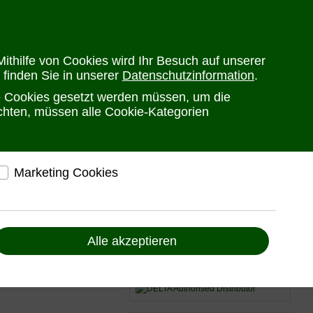
en
Versandkosten
Widerrufsrecht
Warenkorb
Newsletter
0
ithilfe von Cookies wird Ihr Besuch auf unserer
 finden Sie in unserer
Datenschutzinformation
.
he Cookies gesetzt werden müssen, um die
PRODUKTE
HERSTELLER
ANSPRECHPARTNER
öchten, müssen alle Cookie-Kategorien
Marketing Cookies
elfen, Ihnen auf und außerhalb von www.ute.de
ndividuelle Angebote und Services anbieten zu
 Network
können
Alle akzeptieren
Liefern Anzeigen, die zu Ihren Interessen passen
Bereitstellung von individuellen und auf Sie
0
zugeschnittenen Angeboten, um Ihnen den
bestmöglichen Service anbieten zu können