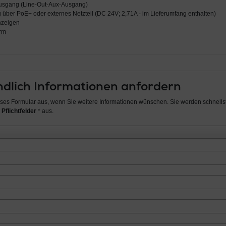
usgang (Line-Out-Aux-Ausgang)
über PoE+ oder externes Netzteil (DC 24V; 2,71A - im Lieferumfang enthalten)
nzeigen
rm
dlich Informationen anfordern
ieses Formular aus, wenn Sie weitere Informationen wünschen. Sie werden schnellst
 Pflichtfelder
* aus.