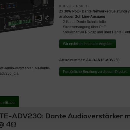
2x 30W PoE+ Dante Networked Leistungsve
analogen 2ch Line-Ausgang
2-Kanal Dante Schnittstelle
Stromversorgung über PoE
Steuerbar via RS232 und über Dante Contr
Wir erstellen Ihnen ein Angebot
Artikelnummer:
AU-DANTE-ADV230
Persönliche Beratung zu diesem Produkt
ezifikation
E-ADV230: Dante Audioverstärker mi
@ 4Ω