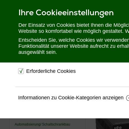
Ihre Cookieeinstellungen
Telefon: 02302 28 28 30
Der Einsatz von Cookies bietet Ihnen die Mögli
Website so komfortabel wie möglich gestaltet. 
Entscheiden Sie, welche Cookies wir verwenden 
Funktionalität unserer Website aufrecht zu erh
ausgewählt sein.
Erforderliche Cookies
Sie befinden sich hier:
Startseite
Produkte
Audiotechnik
2x 3
dienen dem technischen einwandfreien Betrieb unsere
Website.
USV
Informationen zu Cookie-Kategorien anzeigen
Sichern die Stabilität der Website
KVM
Speichern den Fortschritt Ihrer Bestellung
Videotechnik
Speichern Ihre Log-In Daten
Automatisierung/ Schaltschrankbau