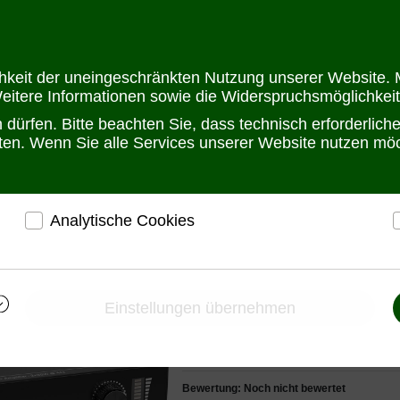
Öffnungszeit
chkeit der uneingeschränkten Nutzung unserer Website. M
Weitere Informationen sowie die Widerspruchsmöglichkeit
dürfen. Bitte beachten Sie, dass technisch erforderlic
alten. Wenn Sie alle Services unserer Website nutzen m
Analytische Cookies
0W PoE+ Dante Network Audioverstärker | AU-DANTE-ADV230
r
ermöglichen eine Websiteanalyse, um das
h
Besucherverhalten kennenzulernen und die Website
i
2x 30W PoE+ Dante
darauf abgestimmt zu gestalten
Einstellungen übernehmen
Audioverstärker
Ermöglichen eine Verbesserung des
Nutzererlebnisses
AU-DANTE-ADV23
Bewertung: Noch nicht bewertet