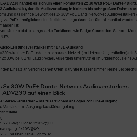
E-ADV230
handelt es sich um einen
kompakten 2x 30 Watt PoE+ Dante-/ Digita
2 Audiokanäle)
, der
die Audioverteilung
in kleinem bis sehr großem Rahmen er
form und das geringe Gewicht des 2x 30W PoE Dante Networked Audioverstärk
g via PoE+ ermöglichen eine flexible Montage (kann fast überall montiert werden, 
handen ist).
verstärker bietet leistungsstarke Funktionen wie Bridge Connection, Stereo – Mo
 usw.
Audio-Leistungsverstärker mit 4Ω/ 8Ω-Ausgang
0 wird über PoE+ oder ein separates Netzteil (im Lieferumfang enthalten) mit Str
 2x 30W bei 8Ω für Lautsprecher. Außerdem unterstützt er im Bridgemodus eine 
 für den Einsatz an verschiedenen Orten, darunter Klassenzimmer, kleine Besprech
es 2x 30W PoE+ Dante-Network Audioverstärkers
DV230 auf einen Blick
e Stereo-Verstärker – mit zusätzlichem analogen 2ch Line-Ausgang
o Verstärker mit Ausgangslautstärkeregelung
hnittstelle
ng
ng: 2x30W@4Ω oder 2x30W@8Ω
enausgang: 1x60W@8Ω;
S232 und über Dante Controller