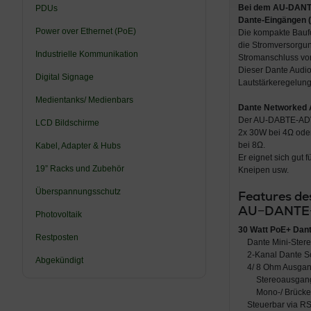
Bei dem
AU-DANT
PDUs
Dante-Eingängen (
Power over Ethernet (PoE)
Die kompakte Bau
die Stromversorgun
Industrielle Kommunikation
Stromanschluss vor
Dieser Dante Audio
Digital Signage
Lautstärkeregelung
Medientanks/ Medienbars
Dante Networked 
Der AU-DABTE-ADV23
LCD Bildschirme
2x 30W bei 4Ω oder
bei 8Ω.
Kabel, Adapter & Hubs
Er eignet sich gut
19” Racks und Zubehör
Kneipen usw.
Überspannungsschutz
Features d
AU−DANTE−A
Photovoltaik
30 Watt PoE+ Dant
Restposten
Dante Mini-Stere
2-Kanal Dante Sc
Abgekündigt
4/ 8 Ohm Ausga
Stereoausga
Mono-/ Brück
Steuerbar via R