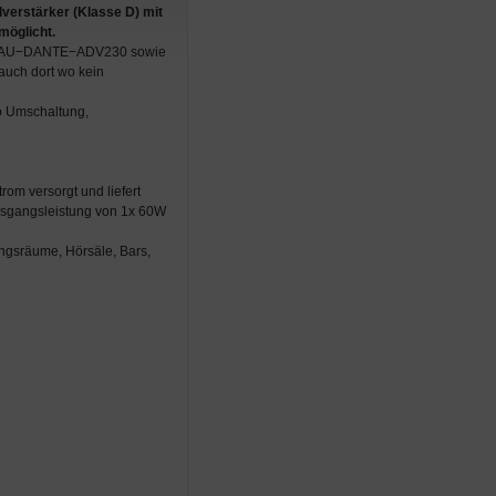
lverstärker (Klasse D) mit
möglicht.
ers AU−DANTE−ADV230 sowie
auch dort wo kein
no Umschaltung,
om versorgt und liefert
Ausgangsleistung von 1x 60W
ungsräume, Hörsäle, Bars,