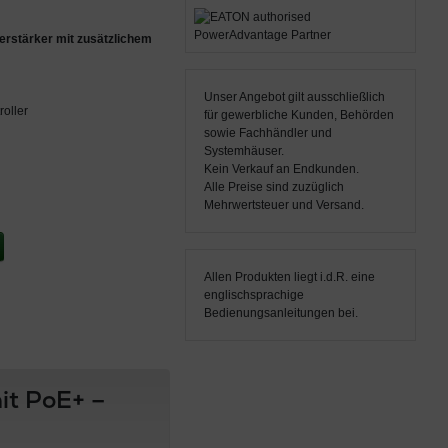
rstärker mit zusätzlichem
Unser Angebot gilt ausschließlich
oller
für gewerbliche Kunden, Behörden
sowie Fachhändler und
Systemhäuser.
Kein Verkauf an Endkunden.
Alle Preise sind zuzüglich
Mehrwertsteuer und Versand.
Allen Produkten liegt i.d.R. eine
englischsprachige
Bedienungsanleitungen bei.
t PoE+ –