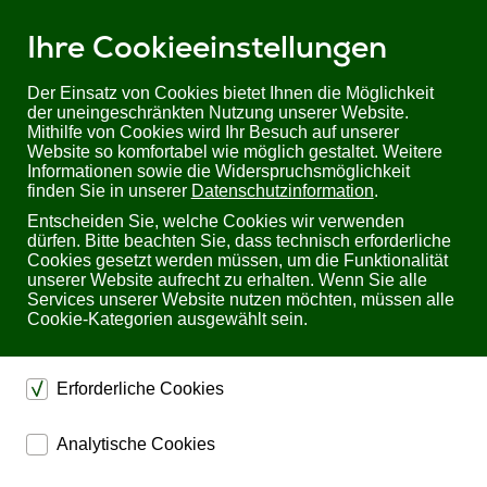
Ihre Cookieeinstellungen
Der Einsatz von Cookies bietet Ihnen die Möglichkeit
der uneingeschränkten Nutzung unserer Website.
Mithilfe von Cookies wird Ihr Besuch auf unserer
Sie befinden sich hier:
Startseite
Produkte
Abgekündigt
Website so komfortabel wie möglich gestaltet. Weitere
IEEE802.3at/af PoE-Tester für RJ45 Schnittstellen
Informationen sowie die Widerspruchsmöglichkeit
finden Sie in unserer
Datenschutzinformation
.
IEEE802.3at/af PoE-Tester für RJ45
Entscheiden Sie, welche Cookies wir verwenden
Schnittstellen
dürfen. Bitte beachten Sie, dass technisch erforderliche
Cookies gesetzt werden müssen, um die Funktionalität
unserer Website aufrecht zu erhalten. Wenn Sie alle
Services unserer Website nutzen möchten, müssen alle
Cookie-Kategorien ausgewählt sein.
Erforderliche Cookies
dienen dem technischen einwandfreien Betrieb unserer
Analytische Cookies
Website.
ermöglichen eine Websiteanalyse, um das
Sichern die Stabilität der Website