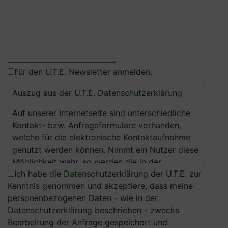
Für den U.T.E. Newsletter anmelden.
Auszug aus der
U.T.E. Datenschutzerklärung
Auf unserer Internetseite sind unterschiedliche
Kontakt- bzw. Anfrageformulare vorhanden,
welche für die elektronische Kontaktaufnahme
genutzt werden können. Nimmt ein Nutzer diese
Möglichkeit wahr, so werden die in der
Ich habe die
Datenschutzerklärung
der U.T.E. zur
Eingabemaske eingegeben Daten an uns
Kenntnis genommen und akzeptiere, dass meine
übermittelt und gespeichert. Diese Daten sind:
personenbezogenen Daten - wie in der
(1) Anrede
Datenschutzerklärung
beschrieben - zwecks
(2) Vorname (optional)
Bearbeitung der Anfrage gespeichert und