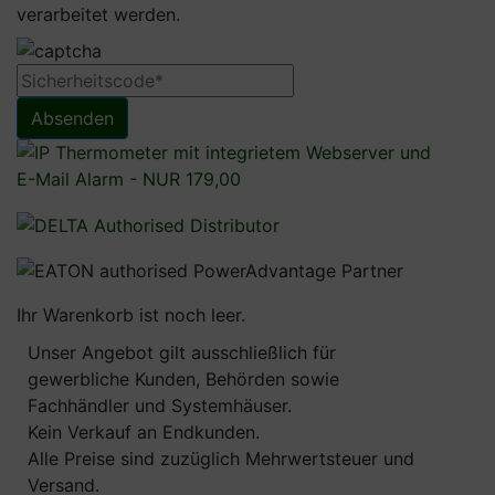
(3) Nachname
verarbeitet werden.
(4) Unternehmen (optional)
(5) Telefonnummer (optional)
(6) Faxnummer (optional)
(7) E-Mailadresse
Absenden
(8) Kundenart (Händler, Anwender, Installateur,
Planer)
Im Zeitpunkt der Absendung der Nachricht
werden zudem folgende Daten gespeichert:
(1) Informationen über den Browsertyp und die
verwendete Version
Ihr Warenkorb ist noch leer.
(2) Das Betriebssystem des Nutzers
(3) Die IP-Adresse des Nutzers
Unser Angebot gilt ausschließlich für
(4) Datum und Uhrzeit der Registrierung
gewerbliche Kunden, Behörden sowie
(5) Webseite über die das Formular abgesendet
Fachhändler und Systemhäuser.
wurde
Kein Verkauf an Endkunden.
Für die Verarbeitung der Daten wird im Rahmen
Alle Preise sind zuzüglich Mehrwertsteuer und
des Absendevorgangs Ihre Einwilligung
Versand.