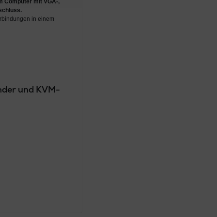
m Computer mit VGA-,
schluss
.
erbindungen in einem
ender und KVM-