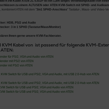
udio KVM-Kabel ATEN 2L-5302P
ist ein
1,8m langes Verbindungskabel von eine
nschlüssen
zu einem
ALTUSEN oder ATEN KVM-Switch mit SPHD- und Audioan
, kombiniert ATEN mit dem "
3in1 SPHD-Anschluss
" Tastatur-, Maus- und Video-V
ker: HDB, PS/2 und Audio
ecker: 3 in 1 SPHD (Tastatur/Maus/Monitor)
klären Ihnen gerne unsere KVM-Fachberater.
 KVM Kabel von ist passend für folgende KVM-Ext
 ATEN:
ender für PS/2, VGA und Audio von ATEN
dender mit PS/2 von ATEN
ender mit PS/2 von ATEN
rt KVM Switch für USB und PS/2, VGA und Audio, mit USB 2.0-Hub von ATEN
rt KVM Switch für USB und PS/2, VGA und Audio, mit USB 2.0-Hub von ATEN
 KVM Switch für USB und PS/2, VGA und Audio von ATEN
 KVM Switch für USB und PS/2, VGA und Audio von ATEN