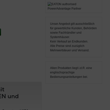
Unser Angebot gilt ausschließlich
für gewerbliche Kunden, Behörden
sowie Fachhändler und
Systemhäuser.
Kein Verkauf an Endkunden.
Alle Preise sind zuzüglich
Mehrwertsteuer und Versand.
Allen Produkten liegt i.d.R. eine
englischsprachige
Bedienungsanleitungen bei.
it
EN und