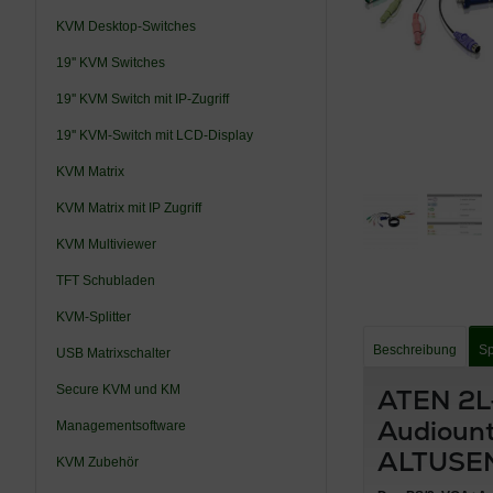
KVM Desktop-Switches
19'' KVM Switches
19'' KVM Switch mit IP-Zugriff
19'' KVM-Switch mit LCD-Display
KVM Matrix
KVM Matrix mit IP Zugriff
KVM Multiviewer
TFT Schubladen
KVM-Splitter
Beschreibung
Sp
USB Matrixschalter
Secure KVM und KM
ATEN 2L
Audioun
Managementsoftware
ALTUSE
KVM Zubehör