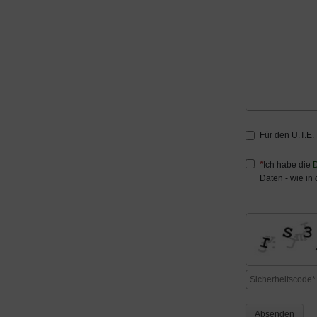
Für den U.T.E.
Ich habe die
D
Daten - wie in
Absenden