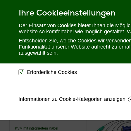
Ihre Cookieeinstellungen
Telefon: 02302 28 28 30
Der Einsatz von Cookies bietet Ihnen die Mögli
Website so komfortabel wie möglich gestaltet. 
Entscheiden Sie, welche Cookies wir verwenden 
Funktionalität unserer Website aufrecht zu erh
ausgewählt sein.
Erforderliche Cookies
Sie befinden sich hier:
Startseite
Produkte
KVM
KVM Zubehö
dienen dem technischen einwandfreien Betrieb unsere
Website.
USV
Informationen zu Cookie-Kategorien anzeigen
Sichern die Stabilität der Website
KVM
Speichern den Fortschritt Ihrer Bestellung
Speichern Ihre Log-In Daten
KVM Extender
KVM mit integriertem Kabel