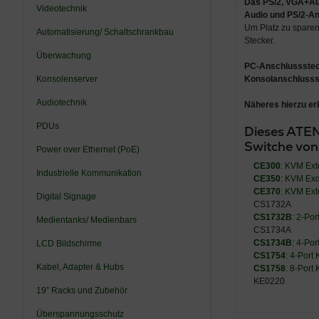
Das
PS/2, VGA+A
Videotechnik
Audio und PS/2-A
Um Platz zu sparen
Automatisierung/ Schaltschrankbau
Stecker.
Überwachung
PC-Anschlussstec
Konsolenserver
Konsolanschlussst
Audiotechnik
Näheres hierzu er
PDUs
Dieses ATEN
Switche von
Power over Ethernet (PoE)
CE300
: KVM Ext
Industrielle Kommunikation
CE350
: KVM Ex
CE370
: KVM Ext
Digital Signage
CS1732A
CS1732B
: 2-Po
Medientanks/ Medienbars
CS1734A
CS1734B
: 4-Po
LCD Bildschirme
CS1754
: 4-Port
Kabel, Adapter & Hubs
CS1758
: 8-Port
KE0220
19” Racks und Zubehör
Überspannungsschutz