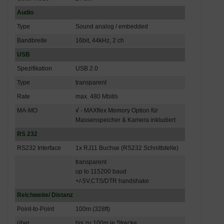
Audio
Type
Sound analog / embedded
Bandbreite
16bit, 44kHz, 2 ch
USB
Spezifikation
USB 2.0
Type
transparent
Rate
max. 480 Mbit/s
MA-MO
√
- MAXflex Memory Option für
Massenspeicher & Kamera inkludiert
RS 232
RS232 Interface
1x RJ11 Buchse (RS232 Schnittstelle)
transparent
up to 115200 baud
+/-5V,CTS/DTR handshake
Reichweite/ Distanz
Point-to-Point
100m (328ft)
über
bis zu 100m je Strecke