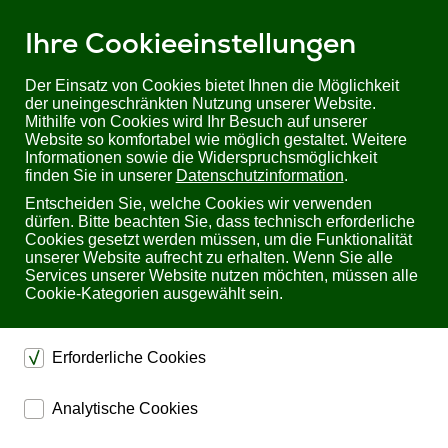
Ihre Cookieeinstellungen
Der Einsatz von Cookies bietet Ihnen die Möglichkeit
der uneingeschränkten Nutzung unserer Website.
Mithilfe von Cookies wird Ihr Besuch auf unserer
Sie befinden sich hier:
Startseite
Produkte
KVM
KVM Extender
Website so komfortabel wie möglich gestaltet. Weitere
KVM
Informationen sowie die Widerspruchsmöglichkeit
kvm-tec MAXflex MA2-L | Dual Head DVI USB2.0 over IP Sender (Kupfer)
finden Sie in unserer
Datenschutzinformation
.
Entscheiden Sie, welche Cookies wir verwenden
kvm-tec MAXflex MA2-L Dual Head DVI USB2.0
dürfen. Bitte beachten Sie, dass technisch erforderliche
over IP Sender (Kupfer)
Cookies gesetzt werden müssen, um die Funktionalität
unserer Website aufrecht zu erhalten. Wenn Sie alle
Services unserer Website nutzen möchten, müssen alle
Cookie-Kategorien ausgewählt sein.
Erforderliche Cookies
dienen dem technischen einwandfreien Betrieb unserer
Analytische Cookies
Website.
ermöglichen eine Websiteanalyse, um das
Sichern die Stabilität der Website