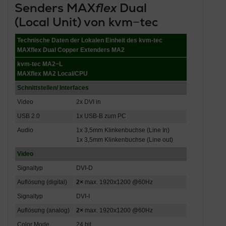
Senders MAX
flex
Dual
(Local Unit) von kvm−tec
Technische Daten der Lokalen Einheit des kvm-tec
MAXflex Dual Copper Extenders MA2
kvm-tec MA2−L
MAXflex MA2 Local/CPU
Schnittstellen/ Interfaces
Video
2x DVI in
USB 2.0
1x USB-B zum PC
Audio
1x 3,5mm Klinkenbuchse (Line In)
1x 3,5mm Klinkenbuchse (Line out)
Video
Signaltyp
DVI-D
Auflösung (digital)
2×
max. 1920x1200 @60Hz
Signaltyp
DVI-I
Auflösung (analog)
2×
max. 1920x1200 @60Hz
Color Mode
24 bit