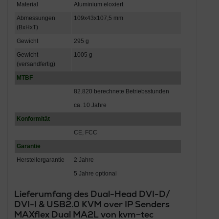
Material
Aluminium eloxiert
Abmessungen
109x43x107,5 mm
(BxHxT)
Gewicht
295 g
Gewicht
1005 g
(versandfertig)
MTBF
82.820 berechnete Betriebsstunden
ca. 10 Jahre
Konformität
CE, FCC
Garantie
Herstellergarantie
2 Jahre
5 Jahre optional
Lieferumfang des Dual-Head DVI-D/
DVI-I & USB2.0 KVM over IP Senders
MAXflex Dual MA2L von kvm−tec