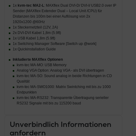
1x
kvm-tec MA2-L
: MAXflex Dual DVI-D/ DVI-I/ USB2.0 over IP
Sender (MAXflex Extender Dual – Local Unit /CPU) für
Distanzen bis 100m bei einer Auflösung von 2x
1920x1200 @60Hz
1x Steckernetzteil (12V, 2A)
2x DVI-DVI Kabel 1,8m (5.9ft)
1x USB Kabel 1,8m (5.9ft)
1x Switching Manager Software [Switch up @work]
1x Quickinstallation Guide
Inkludierte MAXflex Optionen
kvm-tec MA-MO: USB Memory
Analog VGA Option: Analog VGA - als DVI übertragen
kvm-tec MA-SO: Sound analog in beide Richtungen in CD
Qualität
kvm-tec MA-SWO1000: Matrix Swintching mit bis zu 1000
Endpunkten
kvm-tec MA-RS232: Transparente Übertragung serieller
RS232 Signale mit bis zu 115200 baud
Unverbindlich Informationen
anfordern