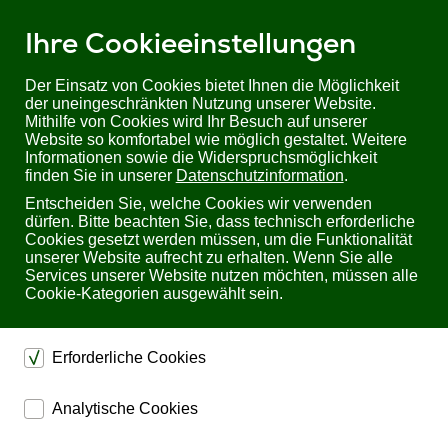
Ihre Cookieeinstellungen
Der Einsatz von Cookies bietet Ihnen die Möglichkeit
der uneingeschränkten Nutzung unserer Website.
Mithilfe von Cookies wird Ihr Besuch auf unserer
Sie befinden sich hier:
Startseite
PureLink
Website so komfortabel wie möglich gestaltet. Weitere
Informationen sowie die Widerspruchsmöglichkeit
finden Sie in unserer
Datenschutzinformation
.
Entscheiden Sie, welche Cookies wir verwenden
dürfen. Bitte beachten Sie, dass technisch erforderliche
Cookies gesetzt werden müssen, um die Funktionalität
unserer Website aufrecht zu erhalten. Wenn Sie alle
Services unserer Website nutzen möchten, müssen alle
Cookie-Kategorien ausgewählt sein.
Erforderliche Cookies
dienen dem technischen einwandfreien Betrieb unserer
Analytische Cookies
Website.
ermöglichen eine Websiteanalyse, um das
Sichern die Stabilität der Website