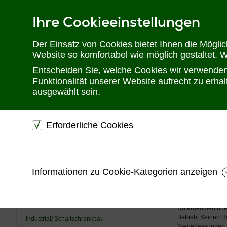
Ihre Cookieeinstellungen
Telefon: 02302 28 28 30
Der Einsatz von Cookies bietet Ihnen die Mögli
Website so komfortabel wie möglich gestaltet. 
Entscheiden Sie, welche Cookies wir verwenden 
Funktionalität unserer Website aufrecht zu erh
ausgewählt sein.
Erforderliche Cookies
Sie befinden sich hier:
Startseite
Hersteller
Raritan
dienen dem technischen einwandfreien Betrieb unsere
Website.
Raritan
USV
Informationen zu Cookie-Kategorien anzeigen
Sichern die Stabilität der Website
Raritan wurde 198
KVM
heute ein weltwei
Speichern den Fortschritt Ihrer Bestellung
Infrastrukturman
Videotechnik
Speichern Ihre Log-In Daten
Unternehmen unter
Betrieb. Seinen H
Industrial/ Schaltschrankbau
Niederlassungen.