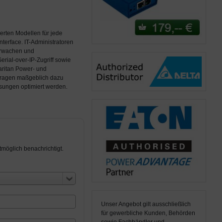
erten Modellen für jede
terface. IT-Administratoren
erwachen und
rial-over-IP-Zugriff sowie
aritan Power- und
tragen maßgeblich dazu
ssungen optimiert werden.
möglich benachrichtigt.
Unser Angebot gilt ausschließlich
für gewerbliche Kunden, Behörden