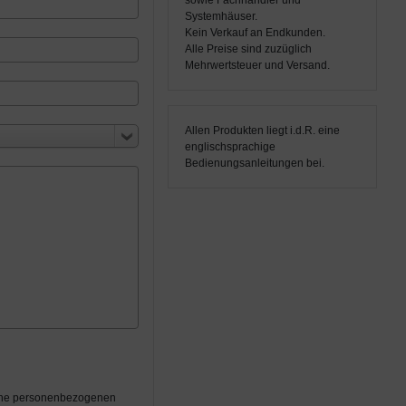
sowie Fachhändler und
Systemhäuser.
Kein Verkauf an Endkunden.
Alle Preise sind zuzüglich
Mehrwertsteuer und Versand.
Allen Produkten liegt i.d.R. eine
englischsprachige
Bedienungsanleitungen bei.
eine personenbezogenen