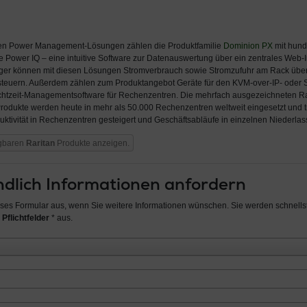
nten Power Management-Lösungen zählen die Produktfamilie
Dominion PX
mit hund
 Power IQ – eine intuitive Software zur Datenauswertung über ein zentrales Web-In
ager können mit diesen Lösungen Stromverbrauch sowie Stromzufuhr am Rack üb
teuern. Außerdem zählen zum Produktangebot Geräte für den KVM-over-IP- oder Se
Echtzeit-Managementsoftware für Rechenzentren. Die mehrfach ausgezeichneten R
rodukte werden heute in mehr als 50.000 Rechenzentren weltweit eingesetzt und 
duktivität in Rechenzentren gesteigert und Geschäftsabläufe in einzelnen Niederla
ügbaren
Raritan
Produkte anzeigen.
dlich Informationen anfordern
ieses Formular aus, wenn Sie weitere Informationen wünschen. Sie werden schnellst
 Pflichtfelder
* aus.