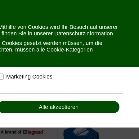
en
Versandkosten
Widerrufsrecht
Warenkorb
Newsletter
0
ithilfe von Cookies wird Ihr Besuch auf unserer
 finden Sie in unserer
Datenschutzinformation
.
he Cookies gesetzt werden müssen, um die
PRODUKTE
HERSTELLER
ANSPRECHPARTNER
öchten, müssen alle Cookie-Kategorien
Marketing Cookies
elfen, Ihnen auf und außerhalb von www.ute.de
ndividuelle Angebote und Services anbieten zu
können
Alle akzeptieren
Liefern Anzeigen, die zu Ihren Interessen passen
Bereitstellung von individuellen und auf Sie
zugeschnittenen Angeboten, um Ihnen den
bestmöglichen Service anbieten zu können