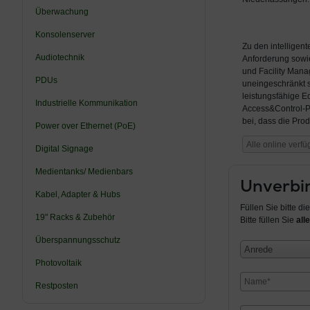
Überwachung
Konsolenserver
Zu den intellige
Audiotechnik
Anforderung sowie
und Facility Man
PDUs
uneingeschränkt s
leistungsfähige 
Industrielle Kommunikation
Access&Control-P
bei, dass die Pro
Power over Ethernet (PoE)
Alle online verf
Digital Signage
Medientanks/ Medienbars
Unverbin
Kabel, Adapter & Hubs
Füllen Sie bitte d
19" Racks & Zubehör
Bitte füllen Sie
alle
Überspannungsschutz
Anrede
Photovoltaik
Restposten