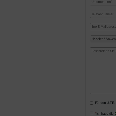
Händler / Anwen
Für den U.T.E.
Ich habe die
D