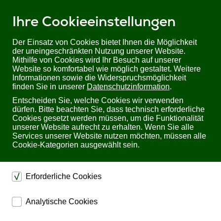
Ihre Cookieeinstellungen
Der Einsatz von Cookies bietet Ihnen die Möglichkeit
der uneingeschränkten Nutzung unserer Website.
Mithilfe von Cookies wird Ihr Besuch auf unserer
Sie befinden sich hier:
Startseite
Hersteller
Raycap
Website so komfortabel wie möglich gestaltet. Weitere
Informationen sowie die Widerspruchsmöglichkeit
finden Sie in unserer
Datenschutzinformation
.
Raycap
Entscheiden Sie, welche Cookies wir verwenden
dürfen. Bitte beachten Sie, dass technisch erforderliche
Raycap ist ein
Cookies gesetzt werden müssen, um die Funktionalität
internationaler Hersteller
unserer Website aufrecht zu erhalten. Wenn Sie alle
von
Services unserer Website nutzen möchten, müssen alle
Elektronikkomponenten
Cookie-Kategorien ausgewählt sein.
für die Bereiche
Überspannungsschutz,
Connectivity und Monitoring.
Erforderliche Cookies
Raycap entwickelt Lösungen für betriebskritische Applikationen,
in denen die Anlagenverfügbarkeit und Personensicherheit
dienen dem technischen einwandfreien Betrieb unserer
höchste Priorität haben. Diese führende Technologie der
Analytische Cookies
Website.
industriellen Schutzsysteme steht jetzt neben dem
kommerziellen auch für den privaten Einsatzbereich bereit.
ermöglichen eine Websiteanalyse, um das
Sichern die Stabilität der Website