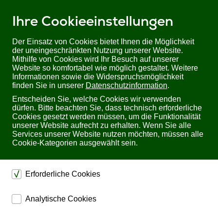
Ihre Cookieeinstellungen
Der Einsatz von Cookies bietet Ihnen die Möglichkeit
der uneingeschränkten Nutzung unserer Website.
Mithilfe von Cookies wird Ihr Besuch auf unserer
Sie befinden sich hier:
Startseite
Planet
PLANET
Website so komfortabel wie möglich gestaltet. Weitere
Informationen sowie die Widerspruchsmöglichkeit
finden Sie in unserer
Datenschutzinformation
.
PLANET
Entscheiden Sie, welche Cookies wir verwenden
dürfen. Bitte beachten Sie, dass technisch erforderliche
Alle online verfügbaren
Cookies gesetzt werden müssen, um die Funktionalität
PLANET
Produkte
unserer Website aufrecht zu erhalten. Wenn Sie alle
anzeigen.
Services unserer Website nutzen möchten, müssen alle
Cookie-Kategorien ausgewählt sein.
Unverbindlich Informationen
Erforderliche Cookies
anfordern
dienen dem technischen einwandfreien Betrieb unserer
Analytische Cookies
Website.
Füllen Sie bitte dieses Formular aus, wenn Sie weitere
Informationen wünschen. Sie werden schnellstmöglich
ermöglichen eine Websiteanalyse, um das
Sichern die Stabilität der Website