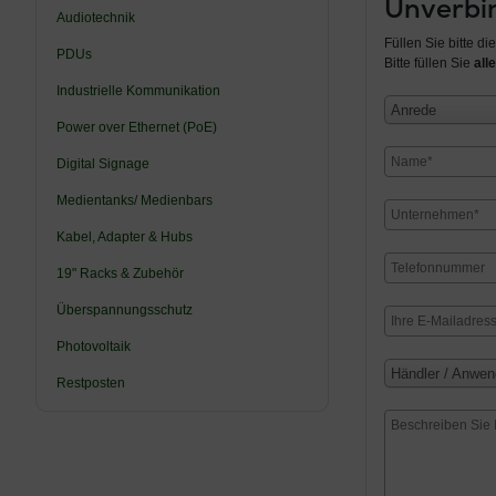
Unverbin
Audiotechnik
Füllen Sie bitte d
PDUs
Bitte füllen Sie
alle
Industrielle Kommunikation
Anrede
Power over Ethernet (PoE)
Digital Signage
Medientanks/ Medienbars
Kabel, Adapter & Hubs
19" Racks & Zubehör
Überspannungsschutz
Photovoltaik
Händler / Anwen
Restposten