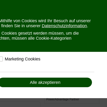
en
Versandkosten
Widerrufsrecht
Warenkorb
Newsletter
0
ithilfe von Cookies wird Ihr Besuch auf unserer
 finden Sie in unserer
Datenschutzinformation
.
PRODUKTE
HERSTELLER
ANSPRECHPARTNER
he Cookies gesetzt werden müssen, um die
öchten, müssen alle Cookie-Kategorien
Marketing Cookies
elfen, Ihnen auf und außerhalb von www.ute.de
 der AV-
ndividuelle Angebote und Services anbieten zu
können
ten als auch den
Alle akzeptieren
nterschiedlichster und
Liefern Anzeigen, die zu Ihren Interessen passen
Bereitstellung von individuellen und auf Sie
zugeschnittenen Angeboten, um Ihnen den
bestmöglichen Service anbieten zu können