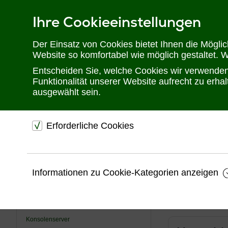
Ihre Cookieeinstellungen
Telefon: 02302 28 28 30
Der Einsatz von Cookies bietet Ihnen die Mögli
Website so komfortabel wie möglich gestaltet. 
Entscheiden Sie, welche Cookies wir verwenden 
Funktionalität unserer Website aufrecht zu erh
ausgewählt sein.
Sie befinden sich hier:
Startseite
Hersteller
aavara
Erforderliche Cookies
aavara
USV
dienen dem technischen einwandfreien Betrieb unsere
Die Aavara® Innov
KVM
Website.
Branche.
Als Spezialist fü
Videotechnik
Informationen zu Cookie-Kategorien anzeigen
kommerziellen Ber
Sichern die Stabilität der Website
auch spezieller Pr
Industrial/ Schaltschrankbau
Speichern den Fortschritt Ihrer Bestellung
Alle online verf
Überwachung
Speichern Ihre Log-In Daten
Konsolenserver