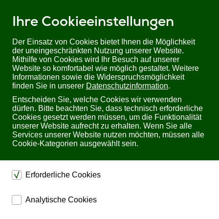
Ihre Cookieeinstellungen
Der Einsatz von Cookies bietet Ihnen die Möglichkeit
der uneingeschränkten Nutzung unserer Website.
Mithilfe von Cookies wird Ihr Besuch auf unserer
Sie befinden sich hier:
Startseite
Produkte
Photovoltaik
Website so komfortabel wie möglich gestaltet. Weitere
Informationen sowie die Widerspruchsmöglichkeit
Photovoltaik – elektrische
finden Sie in unserer
Datenschutzinformation
.
Entscheiden Sie, welche Cookies wir verwenden
Energie aus dem Sonnenlicht
dürfen. Bitte beachten Sie, dass technisch erforderliche
Cookies gesetzt werden müssen, um die Funktionalität
unserer Website aufrecht zu erhalten. Wenn Sie alle
Photovoltaik
bezeichnet die
Umwandlung von
Services unserer Website nutzen möchten, müssen alle
Sonnenlicht in elektrische Energie
mithilfe von
Cookie-Kategorien ausgewählt sein.
Solarzellen. Diese Technologie hat in den letzten Jahren
enorm an Bedeutung gewonnen, da sie eine nachhaltige
und umweltfreundliche Energiequelle darstellt.
Die Vorteile der Photovoltaik liegen in ihrer erneuerbaren
Erforderliche Cookies
Natur und der Fähigkeit, saubere Energie ohne schädliche
Emissionen zu erzeugen. Photovoltaikanlagen können in
dienen dem technischen einwandfreien Betrieb unserer
Analytische Cookies
verschiedenen Dimensionen umgesetzt werden – von
Website.
kleinen Heimsystemen bis hin zu großen Solarkraftwerken.
ermöglichen eine Websiteanalyse, um das
Sichern die Stabilität der Website