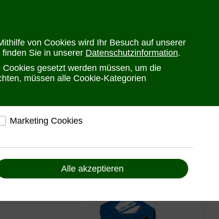
en
Versandkosten
Widerrufsrecht
Warenkorb
Newsletter
0
ithilfe von Cookies wird Ihr Besuch auf unserer
 finden Sie in unserer
Datenschutzinformation
.
he Cookies gesetzt werden müssen, um die
PRODUKTE
HERSTELLER
ANSPRECHPARTNER
öchten, müssen alle Cookie-Kategorien
Marketing Cookies
48V
elfen, Ihnen auf und außerhalb von www.ute.de
ndividuelle Angebote und Services anbieten zu
 Hybrid 15kW
können
Alle akzeptieren
Liefern Anzeigen, die zu Ihren Interessen passen
Bereitstellung von individuellen und auf Sie
8V
zugeschnittenen Angeboten, um Ihnen den
bestmöglichen Service anbieten zu können