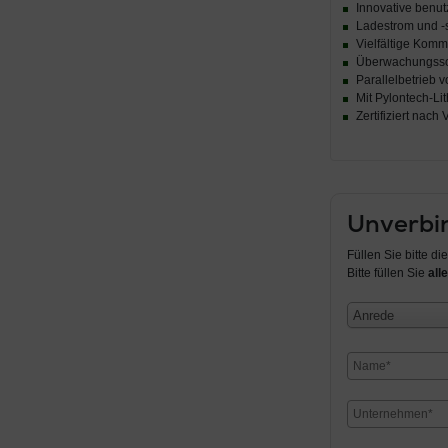
Innovative benu
Ladestrom und -
Vielfältige Kom
Überwachungssof
Parallelbetrieb 
Mit Pylontech-Li
Zertifiziert na
Unverbin
Füllen Sie bitte d
Bitte füllen Sie
alle
Anrede