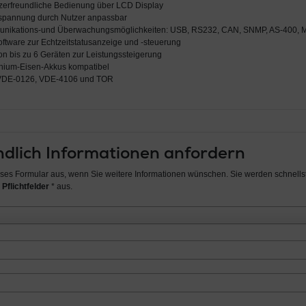
tzerfreundliche Bedienung über LCD Display
spannung durch Nutzer anpassbar
munikations-und Überwachungsmöglichkeiten: USB, RS232, CAN, SNMP, AS-400,
tware zur Echtzeitstatusanzeige und -steuerung
von bis zu 6 Geräten zur Leistungssteigerung
thium-Eisen-Akkus kompatibel
ch VDE-0126, VDE-4106 und TOR
dlich Informationen anfordern
ieses Formular aus, wenn Sie weitere Informationen wünschen. Sie werden schnellst
 Pflichtfelder
* aus.