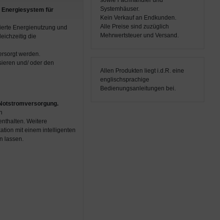
sowie Fachhändler und
Systemhäuser.
s Energiesystem für
Kein Verkauf an Endkunden.
Alle Preise sind zuzüglich
ierte Energienutzung und
Mehrwertsteuer und Versand.
eichzeitig die
ersorgt werden.
ieren und/ oder den
Allen Produkten liegt i.d.R. eine
englischsprachige
Bedienungsanleitungen bei.
 Notstromversorgung.
n
enthalten. Weitere
ion mit einem intelligenten
en lassen.