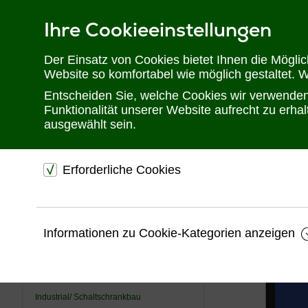
Ihre Cookieeinstellungen
Telefon: 02302 28 28 30
Der Einsatz von Cookies bietet Ihnen die Mögli
Website so komfortabel wie möglich gestaltet. 
Entscheiden Sie, welche Cookies wir verwenden 
Funktionalität unserer Website aufrecht zu erh
ausgewählt sein.
Erforderliche Cookies
Sie befinden sich hier:
Startseite
Produkte
Photovoltaik
Solar
dienen dem technischen einwandfreien Betrieb unsere
Website.
USV
Informationen zu Cookie-Kategorien anzeigen
Sichern die Stabilität der Website
KVM
Speichern den Fortschritt Ihrer Bestellung
Videotechnik
Speichern Ihre Log-In Daten
Industrial/ Schaltschrankbau