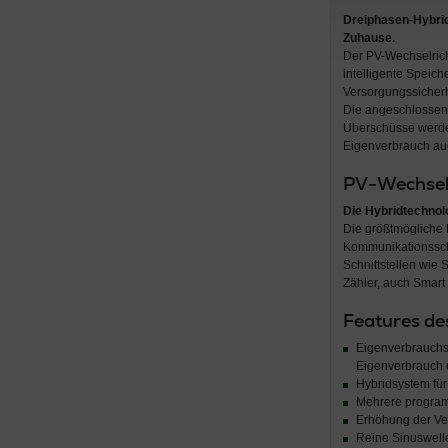
Dreiphasen-Hybrid-
Zuhause.
Der PV-Wechselric
intelligente Speic
Versorgungssicherh
Die angeschlossene
Überschüsse werde
Eigenverbrauch auc
PV-Wechselr
Die Hybridtechnol
Die größtmögliche F
Kommunikationsschn
Schnittstellen wie
Zähler, auch Smart 
Features de
Eigenverbrauchs
Eigenverbrauch 
Hybridsystem für
Mehrere program
Erhöhung der Ver
Reine Sinuswelle