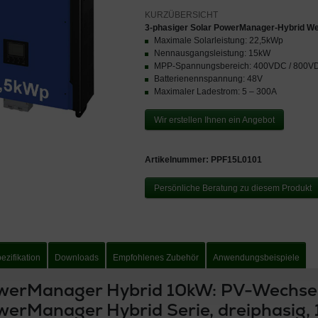
3-phasiger Solar PowerManager-Hybrid We
Maximale Solarleistung: 22,5kWp
Nennausgangsleistung: 15kW
MPP-Spannungsbereich: 400VDC / 800V
Batterienennspannung: 48V
Maximaler Ladestrom: 5 – 300A
Wir erstellen Ihnen ein Angebot
Artikelnummer:
PPF15L0101
Persönliche Beratung zu diesem Produkt
ezifikation
Downloads
Empfohlenes Zubehör
Anwendungsbeispiele
werManager Hybrid 10kW: PV-Wechselr
werManager Hybrid Serie, dreiphasig,