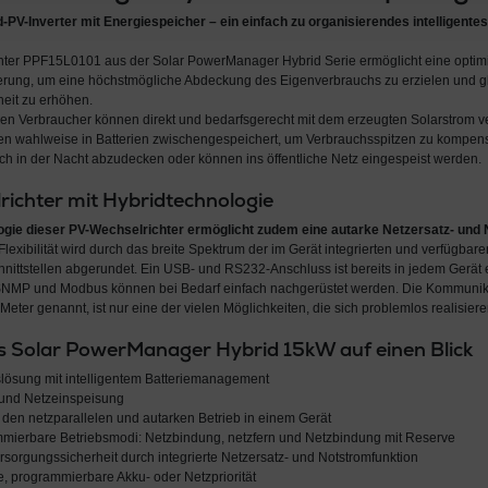
PV-Inverter mit Energiespeicher – ein einfach zu organisierendes intelligente
hter PPF15L0101 aus der Solar PowerManager Hybrid Serie ermöglicht eine optim
herung, um eine höchstmögliche Abdeckung des Eigenverbrauchs zu erzielen und gl
eit zu erhöhen.
n Verbraucher können direkt und bedarfsgerecht mit dem erzeugten Solarstrom v
n wahlweise in Batterien zwischengespeichert, um Verbrauchsspitzen zu kompens
h in der Nacht abzudecken oder können ins öffentliche Netz eingespeist werden.
ichter mit Hybridtechnologie
ogie dieser PV-Wechselrichter ermöglicht zudem eine autarke Netzersatz- und
lexibilität wird durch das breite Spektrum der im Gerät integrierten und verfügbare
ittstellen abgerundet. Ein USB- und RS232-Anschluss ist bereits in jedem Gerät 
 SNMP und Modbus können bei Bedarf einfach nachgerüstet werden. Die Kommunikat
Meter genannt, ist nur eine der vielen Möglichkeiten, die sich problemlos realisier
s Solar PowerManager Hybrid 15kW auf einen Blick
lösung mit intelligentem Batteriemanagement
und Netzeinspeisung
 den netzparallelen und autarken Betrieb in einem Gerät
mierbare Betriebsmodi: Netzbindung, netzfern und Netzbindung mit Reserve
sorgungssicherheit durch integrierte Netzersatz- und Notstromfunktion
, programmierbare Akku- oder Netzpriorität