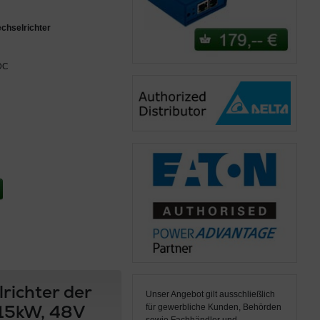
chselrichter
DC
ichter der
Unser Angebot gilt ausschließlich
 15kW, 48V
für gewerbliche Kunden, Behörden