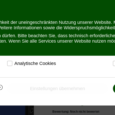
Öffnungszeit
chkeit der uneingeschränkten Nutzung unserer Website. M
Weitere Informationen sowie die Widerspruchsmöglichkeit
dürfen. Bitte beachten Sie, dass technisch erforderlic
alten. Wenn Sie alle Services unserer Website nutzen m
Analytische Cookies
 PowerManager Hybrid 15kW | PV-Wechselrichter | dreiphasig, 15kW, 
r
ermöglichen eine Websiteanalyse, um das
h
Besucherverhalten kennenzulernen und die Website
i
Solar PowerManager
darauf abgestimmt zu gestalten
Einstellungen übernehmen
PV-Wechselrichter
Ermöglichen eine Verbesserung des
Nutzererlebnisses
dreiphasig, 15kW, 4
Bewertung: Noch nicht bewertet