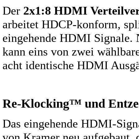
Der
2x1:8 HDMI Verteilv
arbeitet HDCP-konform, split
eingehende HDMI Signale. 
kann eins von zwei wählba
acht identische HDMI Ausgän
Re-Klocking™ und Entze
Das eingehende HDMI-Signa
von Kramer neu aufgebaut, d