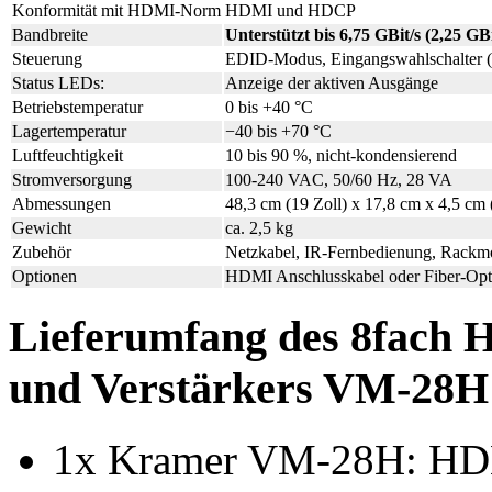
Konformität mit HDMI-Norm
HDMI und HDCP
Bandbreite
Unterstützt bis 6,75 GBit/s (2,25 GB
Steuerung
EDID-Modus, Eingangswahlschalter (
Status LEDs:
Anzeige der aktiven Ausgänge
Betriebstemperatur
0 bis +40 °C
Lagertemperatur
−40 bis +70 °C
Luftfeuchtigkeit
10 bis 90 %, nicht-kondensierend
Stromversorgung
100-240 VAC, 50/60 Hz, 28 VA
Abmessungen
48,3 cm (19 Zoll) x 17,8 cm x 4,5 c
Gewicht
ca. 2,5 kg
Zubehör
Netzkabel, IR-Fernbedienung, Rackm
Optionen
HDMI Anschlusskabel oder Fiber-Opti
Lieferumfang des 8fach H
und Verstärkers VM-28H
1x Kramer VM-28H: HD