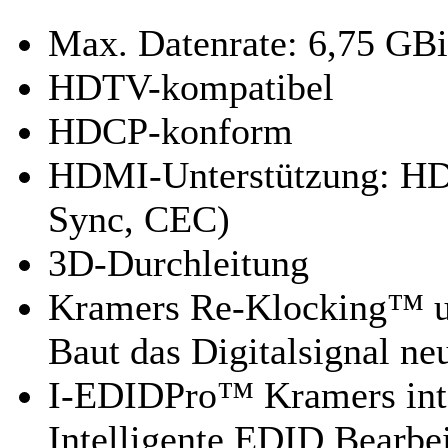
Max. Datenrate: 6,75 GBit
HDTV-kompatibel
HDCP-konform
HDMI-Unterstützung: HD
Sync, CEC)
3D-Durchleitung
Kramers Re-Klocking™ un
Baut das Digitalsignal ne
I-EDIDPro™ Kramers inte
Intelligente EDID Bearbe