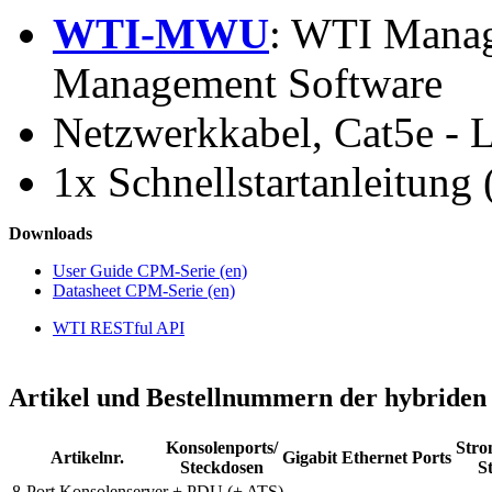
WTI-MWU
: WTI Manage
Management Software
Netzwerkkabel, Cat5e - L
1x Schnellstartanleitung 
Downloads
User Guide CPM-Serie (en)
Datasheet CPM-Serie (en)
WTI RESTful API
Artikel und Bestellnummern der hybriden
Konsolenports/
Stro
Artikelnr.
Gigabit Ethernet Ports
Steckdosen
S
8-Port Konsolenserver + PDU (+ ATS)