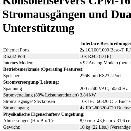
Konsolenservers CPM-160
Stromausgängen und Dual
Unterstützung
Interface-Beschreibunge
Ethernet Ports
2x
10/100/1000 Base-T, R
RS232-Port
16x RJ45 (DTE)
Internes Modem
v.92 Analog Modem (bereits 
Betriebsmerkmale (Operating Features):
Speicher
256K pro RS232-Port
Stromversorgung/ Leistung:
Spannung
200 / 240 VAC, 50/60 Hz
Stromverteilung (80% Leistungreduziert)
3,84 kW
Stromausgänge/ Steckdosen
16x IEC 60320 C13 Buchs
Stromeingang
4x IEC-60320-C20 Buchsen, 
Physikalische Eigenschaften/ Umgebung:
Abmessungen (H x B x T):
8,9 cm x 43,6 cm x 31,6 cm
Gewicht:
10 kg (22 Lbs.) (Versandge