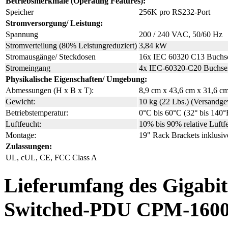
Betriebsmerkmale (Operating Features):
Speicher
256K pro RS232-Port
Stromversorgung/ Leistung:
Spannung
200 / 240 VAC, 50/60 Hz
Stromverteilung (80% Leistungreduziert)
3,84 kW
Stromausgänge/ Steckdosen
16x IEC 60320 C13 Buchs
Stromeingang
4x IEC-60320-C20 Buchsen, 
Physikalische Eigenschaften/ Umgebung:
Abmessungen (H x B x T):
8,9 cm x 43,6 cm x 31,6 cm
Gewicht:
10 kg (22 Lbs.) (Versandge
Betriebstemperatur:
0°C bis 60°C (32° bis 140°
Luftfeucht:
10% bis 90% relative Luftfe
Montage:
19" Rack Brackets inklusiv
Zulassungen:
UL, cUL, CE, FCC Class A
Lieferumfang des Gigabit
Switched-PDU CPM-1600