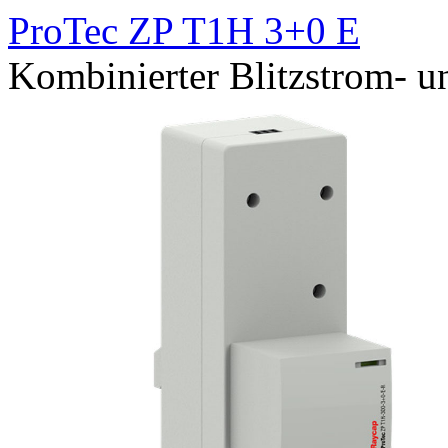
ProTec ZP T1H 3+0 E
Kombinierter Blitzstrom- 