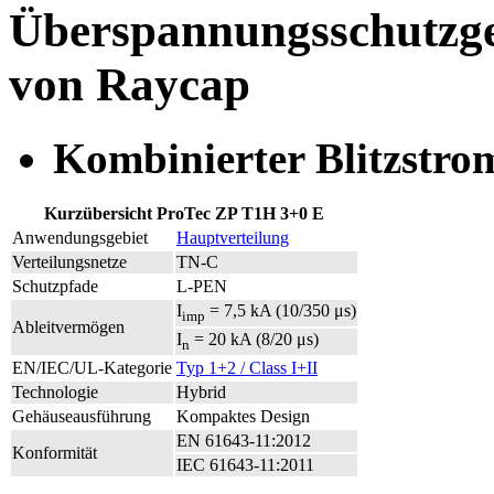
Überspannungsschutzge
von Raycap
Kombinierter Blitzstr
Kurzübersicht ProTec ZP T1H 3+0 E
Anwendungsgebiet
Hauptverteilung
Verteilungsnetze
TN-C
Schutzpfade
L-PEN
I
= 7,5 kA (10/350 μs)
imp
Ableitvermögen
I
= 20 kA (8/20 μs)
n
EN/IEC/UL-Kategorie
Typ 1+2 / Class I+II
Technologie
Hybrid
Gehäuseausführung
Kompaktes Design
EN 61643-11:2012
Konformität
IEC 61643-11:2011