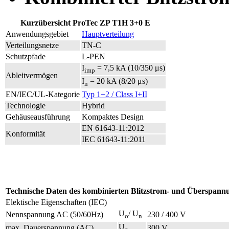
Kurzübersicht ProTec ZP T1H 3+0 E
Anwendungsgebiet
Hauptverteilung
Verteilungsnetze
TN-C
Schutzpfade
L-PEN
I
= 7,5 kA (10/350 μs)
imp
Ableitvermögen
I
= 20 kA (8/20 μs)
n
EN/IEC/UL-Kategorie
Typ 1+2 / Class I+II
Technologie
Hybrid
Gehäuseausführung
Kompaktes Design
EN 61643-11:2012
Konformität
IEC 61643-11:2011
Technische Daten des kombinierten Blitzstrom- und Überspann
Elektische Eigenschaften (IEC)
U
/ U
Nennspannung AC (50/60Hz)
230 / 400 V
o
n
U
max. Dauerspannung (AC)
300 V