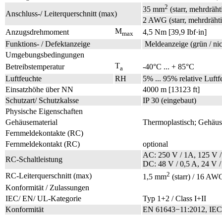
2
35 mm
(starr, mehrdräh
Anschluss-/ Leiterquerschnitt (max)
2 AWG (starr, mehrdrähtig
M
Anzugsdrehmoment
4,5 Nm [39,9 Ibf·in]
max
Funktions- / Defektanzeige
Meldeanzeige (grün / nic
Umgebungsbedingungen
T
Betreibstemperatur
-40°C ... + 85°C
a
Luftfeuchte
RH
5% ... 95% relative Luftf
Einsatzhöhe über NN
4000 m [13123 ft]
Schutzart/ Schutzkalsse
IP 30 (eingebaut)
Physische Eigenschaften
Gehäusematerial
Thermoplastisch; Gehäus
Fernmeldekontakte (RC)
Fernmeldekontakt (RC)
optional
AC: 250 V / 1A, 125 V /
RC-Schaltleistung
DC: 48 V / 0,5 A, 24 V /
2
RC-Leiterquerschnitt (max)
1,5 mm
(starr) / 16 AWG
Konformität / Zulassungen
IEC/ EN/ UL-Kategorie
Typ 1+2 / Class I+II
Konformität
EN 61643−11:2012, IEC