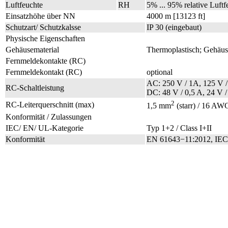
Luftfeuchte
RH
5% ... 95% relative Luftf
Einsatzhöhe über NN
4000 m [13123 ft]
Schutzart/ Schutzkalsse
IP 30 (eingebaut)
Physische Eigenschaften
Gehäusematerial
Thermoplastisch; Gehäus
Fernmeldekontakte (RC)
Fernmeldekontakt (RC)
optional
AC: 250 V / 1A, 125 V /
RC-Schaltleistung
DC: 48 V / 0,5 A, 24 V /
2
RC-Leiterquerschnitt (max)
1,5 mm
(starr) / 16 AWG
Konformität / Zulassungen
IEC/ EN/ UL-Kategorie
Typ 1+2 / Class I+II
Konformität
EN 61643−11:2012, IEC