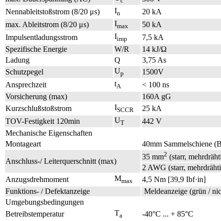
c
I
Nennableitstoßstrom (8/20 μs)
20 kA
n
I
max. Ableitstrom (8/20 μs)
50 kA
max
I
Impulsentladungsstrom
7,5 kA
imp
Spezifische Energie
W/R
14 kJ/Ω
Ladung
Q
3,75 As
U
Schutzpegel
1500V
p
t
Ansprechzeit
< 100 ns
A
Vorsicherung (max)
160A gG
I
Kurzschlußstoßstrom
25 kA
SCCR
U
TOV-Festigkeit 120min
442 V
T
Mechanische Eigenschaften
Montageart
40mm Sammelschiene (B
2
35 mm
(starr, mehrdräh
Anschluss-/ Leiterquerschnitt (max)
2 AWG (starr, mehrdrähtig
M
Anzugsdrehmoment
4,5 Nm [39,9 Ibf·in]
max
Funktions- / Defektanzeige
Meldeanzeige (grün / nic
Umgebungsbedingungen
T
Betreibstemperatur
-40°C ... + 85°C
a