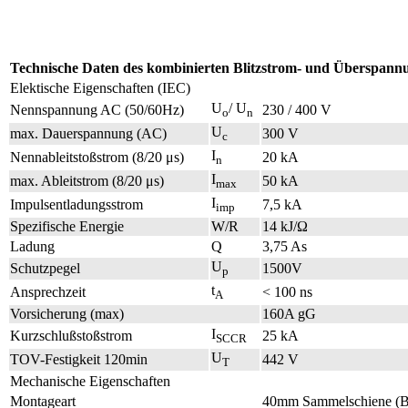
Technische Daten des kombinierten Blitzstrom- und Überspann
Elektische Eigenschaften (IEC)
U
/ U
Nennspannung AC (50/60Hz)
230 / 400 V
o
n
U
max. Dauerspannung (AC)
300 V
c
I
Nennableitstoßstrom (8/20 μs)
20 kA
n
I
max. Ableitstrom (8/20 μs)
50 kA
max
I
Impulsentladungsstrom
7,5 kA
imp
Spezifische Energie
W/R
14 kJ/Ω
Ladung
Q
3,75 As
U
Schutzpegel
1500V
p
t
Ansprechzeit
< 100 ns
A
Vorsicherung (max)
160A gG
I
Kurzschlußstoßstrom
25 kA
SCCR
U
TOV-Festigkeit 120min
442 V
T
Mechanische Eigenschaften
Montageart
40mm Sammelschiene (B