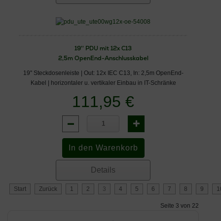
19'' PDU mit 12x C13
2,5m OpenEnd-Anschlusskabel
19'' Steckdosenleiste | Out: 12x IEC C13, In: 2,5m OpenEnd-
Kabel | horizontaler u. vertikaler Einbau in IT-Schränke
111,95 €
Details
Start
Zurück
1
2
3
4
5
6
7
8
9
1
Seite 3 von 22