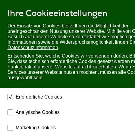
Ihre Cookieeinstellungen
Der Einsatz von Cookies bietet Ihnen die Möglichkeit der
uneingeschränkten Nutzung unserer Website. Mithilfe von C
Besuch auf unserer Website so komfortabel wie möglich gest
Informationen sowie die Widerspruchsmöglichkeit finden Sie
Datenschutzinformation
.
Entscheiden Sie, welche Cookies wir verwenden dürfen. Bi
Sie, dass technisch erforderliche Cookies gesetzt werden 
Funktionalität unserer Website aufrecht zu erhalten. Wenn S
Services unserer Website nutzen möchten, müssen alle Co
ausgewählt sein.
Sie befinden sich hier:
Startseite
Produkte
Erforderliche Cookies
U.T.E. electronic
dienen dem technischen einwandfreien Betrieb unserer Web
Analytische Cookies
Sichern die Stabilität der Website
Seite 3 von 22
ermöglichen eine Websiteanalyse, um das Besucherverhalt
Speichern den Fortschritt Ihrer Bestellung
Marketing Cookies
kennenzulernen und die Website darauf abgestimmt zu gest
Speichern Ihre Log-In Daten