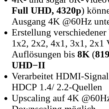
Full UHD, 4320p
) könne
Ausgang 4K @60Hz unter
Erstellung verschiedene
1x2, 2x2, 4x1, 3x1, 2x1
Auflösungen bis
8K
(
81
UHD−II
Verarbeitet HDMI-Signal
HDCP 1.4/ 2.2-Quellen
Upscaling auf 4K @60Hz,
Downscaling möglich