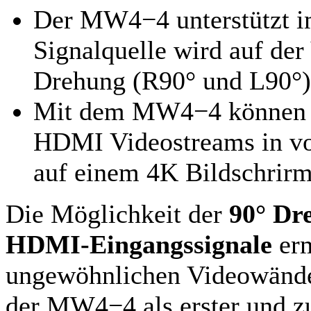
Der MW4−4 unterstützt i
Signalquelle wird auf der
Drehung (R90° und L90°) 
Mit dem MW4−4 können dr
HDMI Videostreams in vo
auf einem 4K Bildschrirm
Die Möglichkeit der
90° Dr
HDMI-Eingangssignale
erm
ungewöhnlichen Videowänden
der MW4−4 als erster und z