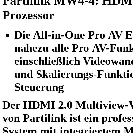
Partilink MW4-4: HDMI
Prozessor
Die
All-in-One Pro AV 
nahezu
alle Pro AV-Fun
einschließlich
Videowand
und Skalierungs-Funkti
Steuerung
Der
HDMI 2.0 Multiview-
von Partilink ist ein
profes
System mit integriertem M