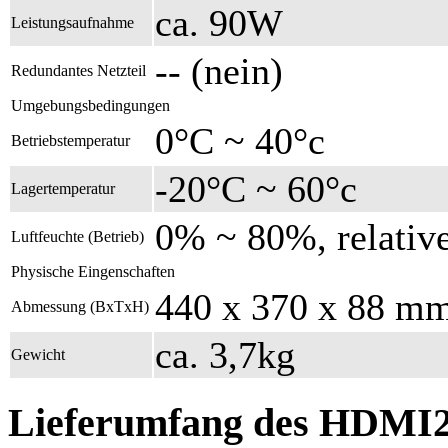
ca. 90W
Leistungsaufnahme
-- (nein)
Redundantes Netzteil
Umgebungsbedingungen
0°C ~ 40°c
Betriebstemperatur
-20°C ~ 60°c
Lagertemperatur
0% ~ 80%, relative
Luftfeuchte (Betrieb)
Physische Eingenschaften
440 x 370 x 88 mm 
Abmessung (BxTxH)
ca. 3,7kg
Gewicht
Lieferumfang des HDMI2