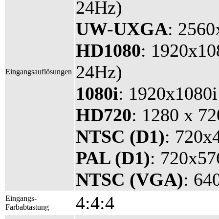
24Hz)
UW-UXGA
: 2560
HD1080
: 1920x10
24Hz)
Eingangsauflösungen
1080i
: 1920x1080i
HD720
: 1280 x 7
NTSC (D1)
: 720x
PAL (D1)
: 720x57
NTSC (VGA)
: 64
4:4:4
Eingangs-
Farbabtastung