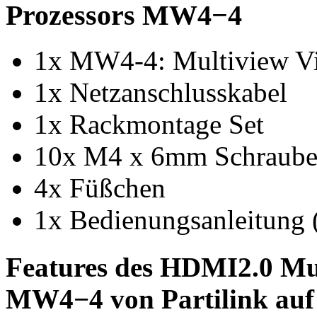
Prozessors MW4−4
1x MW4-4: Multiview Vi
1x Netzanschlusskabel
1x Rackmontage Set
10x M4 x 6mm Schraub
4x Füßchen
1x Bedienungsanleitung 
Features des HDMI2.0 Mul
MW4−4 von Partilink auf 