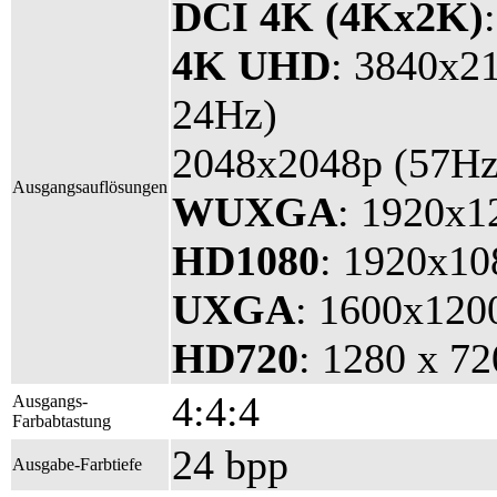
DCI 4K (4Kx2K)
4K UHD
: 3840x2
24Hz)
2048x2048p (57Hz
Ausgangsauflösungen
WUXGA
: 1920x1
HD1080
: 1920x10
UXGA
: 1600x120
HD720
: 1280 x 7
4:4:4
Ausgangs-
Farbabtastung
24 bpp
Ausgabe-Farbtiefe