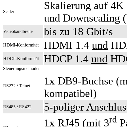
Skalierung auf 4K
Scaler
und Downscaling (
bis zu 18 Gbit/s
Videobandbreite
HDMI 1.4
und
HDM
HDMI-Konformität
HDCP 1.4
und
HDC
HDCP-Konformität
Steuerungsmethoden
1x DB9-Buchse (m
RS232 / Telnet
kompatibel)
5-poliger Anschlu
RS485 / RS422
rd
1x RJ45 (mit 3
Pa