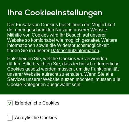
Ihre Cookieeinstellungen
Der Einsatz von Cookies bietet Ihnen die Möglichkeit
der uneingeschränkten Nutzung unserer Website.
Mithilfe von Cookies wird Ihr Besuch auf unserer
Website so komfortabel wie möglich gestaltet. Weitere
Informationen sowie die Widerspruchsmöglichkeit
finden Sie in unserer
Datenschutzinformation
.
Entscheiden Sie, welche Cookies wir verwenden
dürfen. Bitte beachten Sie, dass technisch erforderliche
Cookies gesetzt werden müssen, um die Funktionalität
unserer Website aufrecht zu erhalten. Wenn Sie alle
Services unserer Website nutzen möchten, müssen alle
Cookie-Kategorien ausgewählt sein.
Sie befinden sich hier:
Startseite
Produkte
Videotechnik
Videoverlängerungen
In-Wall A/V Extender
Erforderliche Cookies
U.T.E. electronic
dienen dem technischen einwandfreien Betrieb unserer
Analytische Cookies
Website.
ermöglichen eine Websiteanalyse, um das
Sichern die Stabilität der Website