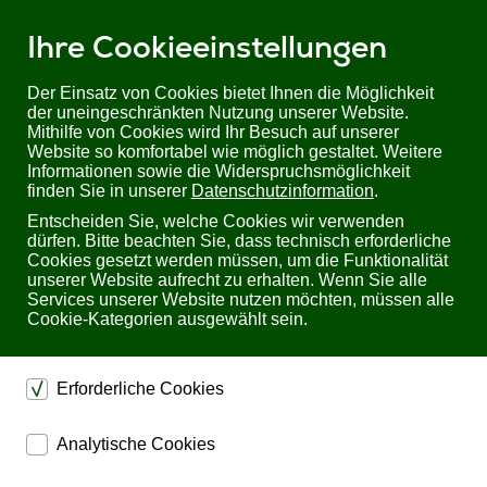
Ihre Cookieeinstellungen
Der Einsatz von Cookies bietet Ihnen die Möglichkeit
der uneingeschränkten Nutzung unserer Website.
Mithilfe von Cookies wird Ihr Besuch auf unserer
Website so komfortabel wie möglich gestaltet. Weitere
Informationen sowie die Widerspruchsmöglichkeit
finden Sie in unserer
Datenschutzinformation
.
Entscheiden Sie, welche Cookies wir verwenden
dürfen. Bitte beachten Sie, dass technisch erforderliche
Cookies gesetzt werden müssen, um die Funktionalität
unserer Website aufrecht zu erhalten. Wenn Sie alle
Services unserer Website nutzen möchten, müssen alle
Cookie-Kategorien ausgewählt sein.
Sie befinden sich hier:
Startseite
Produkte
Videotechnik
DVI/HDMI Verlängerungen
Erforderliche Cookies
DVI/HDMI Verlängerungen von
Smart-AVI
dienen dem technischen einwandfreien Betrieb unserer
Analytische Cookies
Website.
ermöglichen eine Websiteanalyse, um das
Sichern die Stabilität der Website