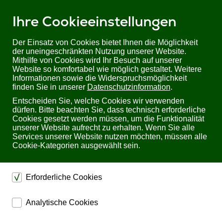
Ihre Cookieeinstellungen
Der Einsatz von Cookies bietet Ihnen die Möglichkeit
der uneingeschränkten Nutzung unserer Website.
Mithilfe von Cookies wird Ihr Besuch auf unserer
Sie befinden sich hier:
Startseite
Produkte
KVM
KVM Extender
Website so komfortabel wie möglich gestaltet. Weitere
4K DisplayPort KVM Extender Set: DPKVM-150X
Informationen sowie die Widerspruchsmöglichkeit
finden Sie in unserer
Datenschutzinformation
.
4K DisplayPort KVM Extender Set: DPKVM-150X
Entscheiden Sie, welche Cookies wir verwenden
dürfen. Bitte beachten Sie, dass technisch erforderliche
Cookies gesetzt werden müssen, um die Funktionalität
unserer Website aufrecht zu erhalten. Wenn Sie alle
Services unserer Website nutzen möchten, müssen alle
Cookie-Kategorien ausgewählt sein.
Erforderliche Cookies
dienen dem technischen einwandfreien Betrieb unserer
Analytische Cookies
Website.
ermöglichen eine Websiteanalyse, um das
Sichern die Stabilität der Website