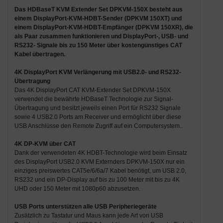
Das
HDBaseT KVM Extender Set DPKVM-150X
besteht aus
einem
DisplayPort-KVM-HDBT-Sender
(DPKVM 150XT) und
einem
DisplayPort-KVM-HDBT-Empfänger
(DPKVM 150XR), die
als Paar zusammen funktionieren und
DisplayPort-, USB- und
RS232- Signale bis zu 150 Meter über kostengünstiges CAT
Kabel
übertragen.
4K DisplayPort KVM Verlängerung mit USB2.0- und RS232-
Übertragung
Das 4K DisplayPort CAT KVM-Extender Set DPKVM-150X
verwendet die bewährte HDBaseT Technologie zur Signal-
Übertragung und besitzt jeweils einen Port für RS232 Signale
sowie 4 USB2.0 Ports am Receiver und ermöglicht über diese
USB Anschlüsse den Remote Zugriff auf ein Computersystem..
4K DP-KVM über CAT
Dank der verwendeten 4K HDBT-Technologie wird beim Einsatz
des DisplayPort USB2.0 KVM Externders DPKVM-150X nur ein
einziges preiswertes CAT5e/6/6a/7 Kabel benötigt, um USB 2.0,
RS232 und ein DP-Display auf bis zu 100 Meter mit bis zu 4K
UHD oder 150 Meter mit 1080p60 abzusetzen.
USB Ports unterstützen alle USB Peripheriegeräte
Zusätzlich zu Tastatur und Maus kann jede Art von USB