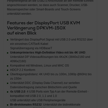
Peripheriegerät an die USB2.0 Anschlüsse an der Remote-Einheit
angeschlossen werden, so dass auch Scanner, Drucker, USB-
Massenspeicher oder Smart-Boards und Touch-Screens
unterstützt werden.
Features der DisplayPort USB KVM
Verlängerung DPKVM-150X
auf einen Blick
Verlängert das DisplayPort Signal mit USB 2.0 und RS232 über
ein einzelnes CAT5e/6 Kabel
Signalüberragung via HDBaseT
Unkomprimiertes High-Definition Video mit bis 4K UHD
:
Unterstützt DP Videoauflösungen bis 4Kx2K (3840x2160 und
4096x2160)
Kompatinel mit Windows, Linux und MAC OS
HDCP 2.2 Konform
Übertragungsdistanz: 4K UHD bis zu 100m, 1080p @60Hz bis
zu 150m
Unterstützt DDC (Display Data Channel) zur seriellen
Datenübertragung zwischen Bildschirm und Quelle
4x USB 2.0
: 4 USB Ports vom Typ A an der Remote-Einheit -
kompatibel mit USB 2.0, 1.1 und 1.0
USB unterstützt alle USB Peripheriegeräte
Bi-direktionales RS232
: Unterstützt die bidirektionale