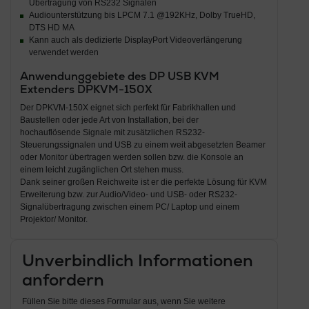
Übertragung von RS232 Signalen
Audiounterstützung bis LPCM 7.1 @192KHz, Dolby TrueHD,
DTS HD MA
Kann auch als dedizierte DisplayPort Videoverlängerung
verwendet werden
Anwendunggebiete des DP USB KVM
Extenders DPKVM-150X
Der DPKVM-150X eignet sich perfekt für Fabrikhallen und
Baustellen oder jede Art von Installation, bei der
hochauflösende Signale mit zusätzlichen RS232-
Steuerungssignalen und USB zu einem weit abgesetzten Beamer
oder Monitor übertragen werden sollen bzw. die Konsole an
einem leicht zugänglichen Ort stehen muss.
Dank seiner großen Reichweite ist er die perfekte Lösung für KVM
Erweiterung bzw. zur Audio/Video- und USB- oder RS232-
Signalübertragung zwischen einem PC/ Laptop und einem
Projektor/ Monitor.
Unverbindlich Informationen
anfordern
Füllen Sie bitte dieses Formular aus, wenn Sie weitere