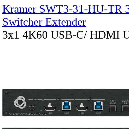
Kramer SWT3-31-HU-TR 
Switcher Extender
3x1 4K60 USB-C/ HDMI Um