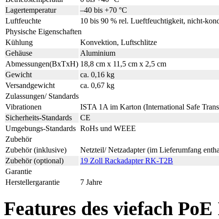
Lagertemperatur
–40 bis +70 °C
Luftfeuchte
10 bis 90 % rel. Lueftfeuchtigkeit, nicht-kon
Physische Eigenschaften
Kühlung
Konvektion, Luftschlitze
Gehäuse
Aluminium
Abmessungen(BxTxH)
18,8 cm x 11,5 cm x 2,5 cm
Gewicht
ca. 0,16 kg
Versandgewicht
ca. 0,67 kg
Zulassungen/ Standards
Vibrationen
ISTA 1A im Karton (International Safe Transi
Sicherheits-Standards
CE
Umgebungs-Standards
RoHs und WEEE
Zubehör
Zubehör (inklusive)
Netzteil/ Netzadapter (im Lieferumfang entha
Zubehör (optional)
19 Zoll Rackadapter RK-T2B
Garantie
Herstellergarantie
7 Jahre
Features des viefach PoE