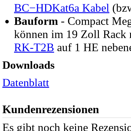
BC−HDKat6a Kabel
(bzw
Bauform
- Compact Me
können im 19 Zoll Rack m
RK-T2B
auf 1 HE nebene
Downloads
Datenblatt
Kundenrezensionen
Es gibt noch keine Rezensio