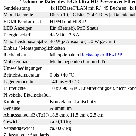
Technische Daten des 10Gb Ultra-HD Power over Ether
Sendeleistung
4x HDBaseT/LAN mit RJ−45 Buchsen, 4x
Max. Datenrate
Bis zu 10,2 GBit/s (3,4 GBit/s je Datenkanal
HDMI Konformität
HDMI und HDCP
LED Anzeigen
Ein (Betrieb), PoE-Status
Energiebedarf
48 VDC, 2,5 A
Max. Leistungsabgabe
30 W je Ausgang (120 W gesamt)
Einbau-/ Montagemöglichkeiten
Rackeinbau
Mit optionalem
Rackadapter RK-T2B
Möbeleinbau
Mit beiliegenden Gummifüßen
Umwelbedingungen
Betriebstemperatur
0 bis +40 °C
Lagertemperatur
–40 bis +70 °C
Luftfeuchte
10 bis 90 % rel. Lueftfeuchtigkeit, nicht-kon
Physische Eigenschaften
Kühlung
Konvektion, Luftschlitze
Gehäuse
Aluminium
Abmessungen(BxTxH)
18,8 cm x 11,5 cm x 2,5 cm
Gewicht
ca. 0,16 kg
Versandgewicht
ca. 0,67 kg
Zulassungen/ Standards