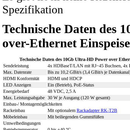
Spezifikation
Technische Daten des 
over-Ethernet Einspei
Technische Daten des 10Gb Ultra-HD Power over Ether
Sendeleistung
4x HDBaseT/LAN mit RJ−45 Buchsen, 4x
Max. Datenrate
Bis zu 10,2 GBit/s (3,4 GBit/s je Datenkanal
HDMI Konformität
HDMI und HDCP
LED Anzeigen
Ein (Betrieb), PoE-Status
Energiebedarf
48 VDC, 2,5 A
Max. Leistungsabgabe
30 W je Ausgang (120 W gesamt)
Einbau-/ Montagemöglichkeiten
Rackeinbau
Mit optionalem
Rackadapter RK-T2B
Möbeleinbau
Mit beiliegenden Gummifüßen
Umwelbedingungen
Betriebstemperatur
0 bis +40 °C