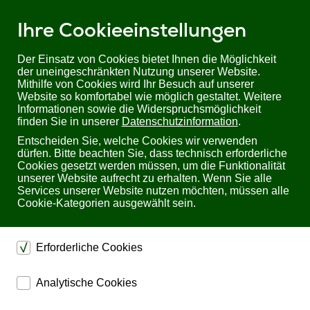
Ihre Cookieeinstellungen
Der Einsatz von Cookies bietet Ihnen die Möglichkeit
der uneingeschränkten Nutzung unserer Website.
Mithilfe von Cookies wird Ihr Besuch auf unserer
Sie befinden sich hier:
Startseite
Produkte
Website so komfortabel wie möglich gestaltet. Weitere
Industrial/ Schaltschrankbau
Installationsschütze
Informationen sowie die Widerspruchsmöglichkeit
Zubehör - Installationsschütze
finden Sie in unserer
Datenschutzinformation
.
Hilfskontaktblock, 6A/230VAC, 2 Öffner: ISH-02 von Relmatic
Entscheiden Sie, welche Cookies wir verwenden
dürfen. Bitte beachten Sie, dass technisch erforderliche
Hilfskontaktblock, 6A/230VAC, 2 Öffner: ISH-02
Cookies gesetzt werden müssen, um die Funktionalität
von Relmatic
unserer Website aufrecht zu erhalten. Wenn Sie alle
Services unserer Website nutzen möchten, müssen alle
Cookie-Kategorien ausgewählt sein.
Erforderliche Cookies
dienen dem technischen einwandfreien Betrieb unserer
Analytische Cookies
Website.
ermöglichen eine Websiteanalyse, um das
Sichern die Stabilität der Website